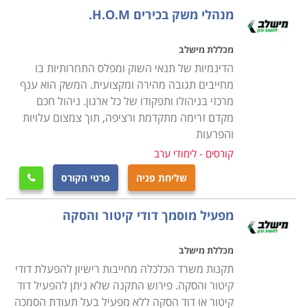
בתחום אחריותו של איש המקצוע בניסיון לאתר מפגעים
מנהלי משק בכירים H.O.M.
הדורשים תיקון כמו למשל, מעליות שפג תוקף האחריות
עליהן ויש להזמין את חברת המעליות לתחזוקה שוטפת,
מכללת מישלב
מזגנים רעועים הנוטים ליפול ומהווים סיכון בטיחותי, עצים
הדינמיות של תנאי השוק ומפלס התחרותיות בו
בסביבת חצר המוסד שיש לטפל בהם על מנת למנוע סיכון
מחייבים תגובה מהירה ומקצועית. המשק הוא ענף
מרכזי בניהולו ותפקודו של כל ארגון. ניהול חכם
בטיחותי וכדומה
.
מקדם זרימה מתקדמת ורציפה, תוך צמצום עלויות
והפרעות
למי מיועד הקורס
קורסים - לימודי ערב
הקורס מיועד לכל אדם המבקש לעסוק בתחום מעניין מאוד
שליחת פניה
פרטי הקורס
המספק אתגר וסיפוק רב. עוד הוא מיועד לאנשים האוהבים

לעבוד עם הידיים, לתקן דברים ולהפעיל רמה גבוהה של
מפעיל מוסמך דודי קיטור והסקה
יצירתיות. אחזקה היא מקצוע המגלם בתוכו מגוון תחומים
ומקצועות, תוך שימוש בשיטות עבודה מגוונות. לכן, קורס
מכללת מישלב
ניהול אחזקה מקנה ידע בסיסי במגוון תחומים כדוגמת
תקנות משרד הכלכלה מחייבות רישיון להפעלת דודי
אינסטלציה, נגרות, מסגרות, מנעולנות, חשמל וכדומה.
קיטור והסקה. פירוש התקנה שלא ניתן להפעיל דוד
במסגרת הקורס למעשה תלמדו כיצד להעניק אחזקה
קיטור או דוד הסקה ללא מפעיל בעל תעודת הסמכה