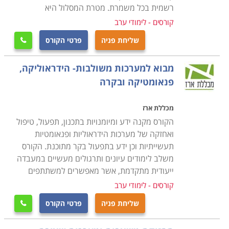
שוטפת בתחומים אלו וכן באילו אנשי מקצוע יש להסתייע
רשמית בכל משמרת. מטרת המסלול היא
במקרה הצורך
.
חשוב לזכור כי עולם האחזקה הוא מגוון מאוד
קורסים - לימודי ערב
ודורש ידע נרחב בתחומים רבים. הקורס יקנה לכם את
שליחת פניה
פרטי הקורס

היכולת לשמור על רמת תחזוקה גבוהה במוסד או ארגון וכן
את הכישורים להתמודד מול האתגרים הטכניים של צוות
מבוא למערכות משולבות- הידראוליקה,
התחזוקה
.
פנאומטיקה ובקרה
מכללת ארז
הקורס מקנה ידע ומיומנויות בתכנון, תפעול, טיפול
ואחזקה של מערכות הידראוליות ופנאומטיות
תעשייתיות וכן ידע בתפעול בקר מתוכנת. הקורס
משלב לימודים עיונים ותרגולים מעשיים במעבדה
ייעודית מתקדמת, אשר מאפשרים למשתתפים
קורסים - לימודי ערב
שליחת פניה
פרטי הקורס
