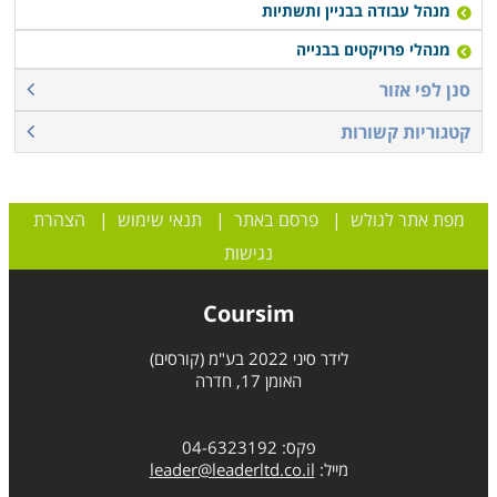
מנהל עבודה בבניין ותשתיות
מנהלי פרויקטים בבנייה
סנן לפי אזור
קטגוריות קשורות
מפת אתר לגולש
|
פרסם באתר
|
תנאי שימוש
|
הצהרת
נגישות
Coursim
לידר סיני 2022 בע"מ (קורסים)
האומן 17, חדרה
פקס: 04-6323192
מייל:
leader@leaderltd.co.il