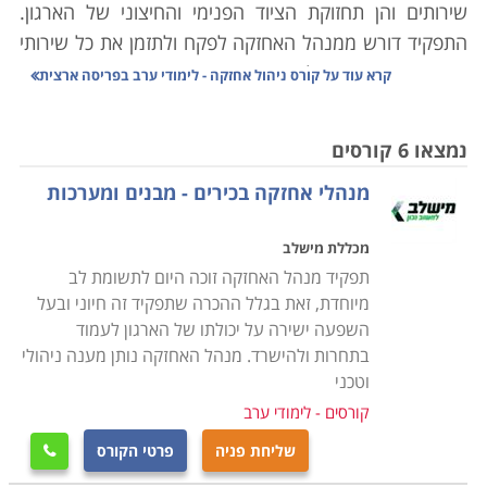
שירותים והן תחזוקת הציוד הפנימי והחיצוני של הארגון.
התפקיד דורש ממנהל האחזקה לפקח ולתזמן את כל שירותי
האחזקה הנדרשים, לוודא את איכות השירות ותקני המוצרים
קרא עוד על
קורס ניהול אחזקה - לימודי ערב בפריסה ארצית
בהם משתמשים אנשי השירות וכן לפתור בעיות ותקלות
שצצות. בשל היקף האחריות הרב המוטל על מנהל
נמצאו 6 קורסים
האחזקה עליו להיות מוכשר, מיומן ובעל הידע הנדרש על
מנהלי אחזקה בכירים - מבנים ומערכות
מנת לעסוק בתפקיד ביעילות.
מכללת מישלב
קורס ניהול אחזקה מספק ידע רב בתחום ומאפשר לעסוק
תפקיד מנהל האחזקה זוכה היום לתשומת לב
כמנהל אחזקה הן בארגונים מסחריים והן בארגונים ציבוריים
מיוחדת, זאת בגלל ההכרה שתפקיד זה חיוני ובעל
ופרטיים. במסגרת הקורס נלמדים נושאים מגוונים כדוגמת
השפעה ישירה על יכולתו של הארגון לעמוד
תיקונים טכניים של אלמנטים שונים במבנה, התקנת ריהוט
בתחרות ולהישרד. מנהל האחזקה נותן מענה ניהולי
וציוד כדוגמת ארונות, מדפים, לוחות ומזגנים. כמו כן נלמדים
וטכני
תחומים כדוגמת קשר עם ספקים ועם מנהלים
.
קורסים - לימודי ערב
שליחת פניה
פרטי הקורס

עוד נרכשת היכולת לבצע סקירה של המוסד או המבנה