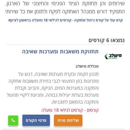
שירותים והן תחזוקת הציוד הפנימי והחיצוני של הארגון.
התפקיד דורש ממנהל האחזקה לפקח ולתזמן את כל שירותי
האחזקה הנדרשים, לוודא את איכות השירות ותקני המוצרים
קרא עוד על
קורס ניהול אחזקה - קורסים לגילאי 18 ומעלה בראשון לציון
בהם משתמשים אנשי השירות וכן לפתור בעיות ותקלות
שצצות. בשל היקף האחריות הרב המוטל על מנהל
נמצאו 6 קורסים
האחזקה עליו להיות מוכשר, מיומן ובעל הידע הנדרש על
תחזוקת משאבות ומערכות שאיבה
מנת לעסוק בתפקיד ביעילות.
מכללת מישלב
קורס ניהול אחזקה מספק ידע רב בתחום ומאפשר לעסוק
תכנון הקמה ובקרת מערכות שאיבה, דגש על
כמנהל אחזקה הן בארגונים מסחריים והן בארגונים ציבוריים
פתרונות בפן המעשי לגבי בחירת משאבות אחזקה
ופרטיים. במסגרת הקורס נלמדים נושאים מגוונים כדוגמת
והתקנה במערכות המים, הניקוז, והביוב וקבלת
תיקונים טכניים של אלמנטים שונים במבנה, התקנת ריהוט
מערכות בעלות יעילות גבוהה, ומניעת ליקויי תפעול
וציוד כדוגמת ארונות, מדפים, לוחות ומזגנים. כמו כן נלמדים
והתקנה בהתאם לתוכניות.
תחומים כדוגמת קשר עם ספקים ועם מנהלים
.
קורסים - קורסים לגילאי 18 ומעלה
שליחת פניה
פרטי הקורס

עוד נרכשת היכולת לבצע סקירה של המוסד או המבנה