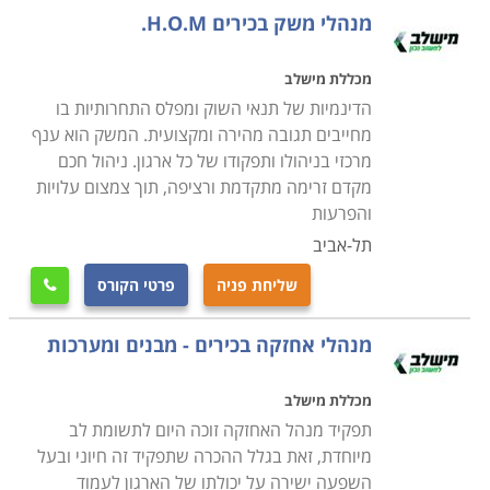
בתחום אחריותו של איש המקצוע בניסיון לאתר מפגעים
מנהלי משק בכירים H.O.M.
הדורשים תיקון כמו למשל, מעליות שפג תוקף האחריות
עליהן ויש להזמין את חברת המעליות לתחזוקה שוטפת,
מכללת מישלב
מזגנים רעועים הנוטים ליפול ומהווים סיכון בטיחותי, עצים
הדינמיות של תנאי השוק ומפלס התחרותיות בו
בסביבת חצר המוסד שיש לטפל בהם על מנת למנוע סיכון
מחייבים תגובה מהירה ומקצועית. המשק הוא ענף
מרכזי בניהולו ותפקודו של כל ארגון. ניהול חכם
בטיחותי וכדומה
.
מקדם זרימה מתקדמת ורציפה, תוך צמצום עלויות
והפרעות
למי מיועד הקורס
תל-אביב
הקורס מיועד לכל אדם המבקש לעסוק בתחום מעניין מאוד
שליחת פניה
פרטי הקורס
המספק אתגר וסיפוק רב. עוד הוא מיועד לאנשים האוהבים

לעבוד עם הידיים, לתקן דברים ולהפעיל רמה גבוהה של
מנהלי אחזקה בכירים - מבנים ומערכות
יצירתיות. אחזקה היא מקצוע המגלם בתוכו מגוון תחומים
ומקצועות, תוך שימוש בשיטות עבודה מגוונות. לכן, קורס
מכללת מישלב
ניהול אחזקה מקנה ידע בסיסי במגוון תחומים כדוגמת
תפקיד מנהל האחזקה זוכה היום לתשומת לב
אינסטלציה, נגרות, מסגרות, מנעולנות, חשמל וכדומה.
מיוחדת, זאת בגלל ההכרה שתפקיד זה חיוני ובעל
במסגרת הקורס למעשה תלמדו כיצד להעניק אחזקה
השפעה ישירה על יכולתו של הארגון לעמוד