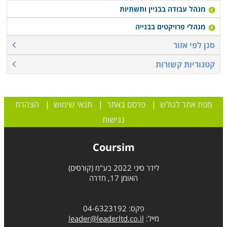
מנהל עבודה בבניין ותשתיות
מנהלי פרויקטים בבנייה
סנן לפי אזור
קטגוריות קשורות
מפת אתר לגולש
|
פרסם באתר
|
תנאי שימוש
|
הצהרת
נגישות
Coursim
לידר סיני 2022 בע"מ (קורסים)
האומן 17, חדרה
פקס: 04-6323192
מייל:
leader@leaderltd.co.il