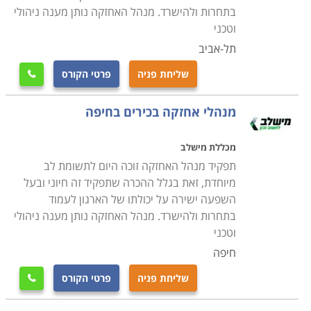
שוטפת בתחומים אלו וכן באילו אנשי מקצוע יש להסתייע
בתחרות ולהישרד. מנהל האחזקה נותן מענה ניהולי
במקרה הצורך
.
חשוב לזכור כי עולם האחזקה הוא מגוון מאוד
וטכני
ודורש ידע נרחב בתחומים רבים. הקורס יקנה לכם את
תל-אביב
היכולת לשמור על רמת תחזוקה גבוהה במוסד או ארגון וכן
שליחת פניה
פרטי הקורס

את הכישורים להתמודד מול האתגרים הטכניים של צוות
התחזוקה
.
מנהלי אחזקה בכירים בחיפה
מכללת מישלב
תפקיד מנהל האחזקה זוכה היום לתשומת לב
מיוחדת, זאת בגלל ההכרה שתפקיד זה חיוני ובעל
השפעה ישירה על יכולתו של הארגון לעמוד
בתחרות ולהישרד. מנהל האחזקה נותן מענה ניהולי
וטכני
חיפה
שליחת פניה
פרטי הקורס
