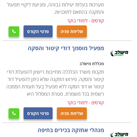
שוטפת בתחומים אלו וכן באילו אנשי מקצוע יש להסתייע
מערכות בעלות יעילות גבוהה, ומניעת ליקויי תפעול
במקרה הצורך
.
חשוב לזכור כי עולם האחזקה הוא מגוון מאוד
והתקנה בהתאם לתוכניות.
ודורש ידע נרחב בתחומים רבים. הקורס יקנה לכם את
קורסים - לימודי בוקר
היכולת לשמור על רמת תחזוקה גבוהה במוסד או ארגון וכן
שליחת פניה
פרטי הקורס

את הכישורים להתמודד מול האתגרים הטכניים של צוות
התחזוקה
.
מפעיל מוסמך דודי קיטור והסקה
מכללת מישלב
תקנות משרד הכלכלה מחייבות רישיון להפעלת דודי
קיטור והסקה. פירוש התקנה שלא ניתן להפעיל דוד
קיטור או דוד הסקה ללא מפעיל בעל תעודת הסמכה
רשמית בכל משמרת. מטרת המסלול היא
קורסים - לימודי בוקר
שליחת פניה
פרטי הקורס

מנהלי אחזקה בכירים בחיפה