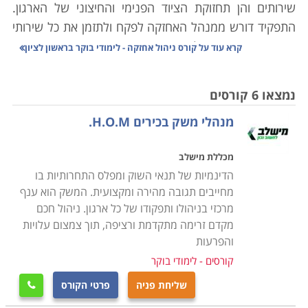
שירותים והן תחזוקת הציוד הפנימי והחיצוני של הארגון.
התפקיד דורש ממנהל האחזקה לפקח ולתזמן את כל שירותי
האחזקה הנדרשים, לוודא את איכות השירות ותקני המוצרים
קרא עוד על
קורס ניהול אחזקה - לימודי בוקר בראשון לציון
בהם משתמשים אנשי השירות וכן לפתור בעיות ותקלות
שצצות. בשל היקף האחריות הרב המוטל על מנהל
נמצאו 6 קורסים
האחזקה עליו להיות מוכשר, מיומן ובעל הידע הנדרש על
מנהלי משק בכירים H.O.M.
מנת לעסוק בתפקיד ביעילות.
מכללת מישלב
קורס ניהול אחזקה מספק ידע רב בתחום ומאפשר לעסוק
הדינמיות של תנאי השוק ומפלס התחרותיות בו
כמנהל אחזקה הן בארגונים מסחריים והן בארגונים ציבוריים
מחייבים תגובה מהירה ומקצועית. המשק הוא ענף
ופרטיים. במסגרת הקורס נלמדים נושאים מגוונים כדוגמת
מרכזי בניהולו ותפקודו של כל ארגון. ניהול חכם
תיקונים טכניים של אלמנטים שונים במבנה, התקנת ריהוט
מקדם זרימה מתקדמת ורציפה, תוך צמצום עלויות
וציוד כדוגמת ארונות, מדפים, לוחות ומזגנים. כמו כן נלמדים
והפרעות
תחומים כדוגמת קשר עם ספקים ועם מנהלים
.
קורסים - לימודי בוקר
שליחת פניה
פרטי הקורס

עוד נרכשת היכולת לבצע סקירה של המוסד או המבנה