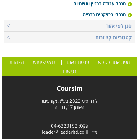
מנהל עבודה בבניין ותשתיות
מנהלי פרויקטים בבנייה
סנן לפי אזור
קטגוריות קשורות
מפת אתר לגולש
|
פרסם באתר
|
תנאי שימוש
|
הצהרת
נגישות
Coursim
לידר סיני 2022 בע"מ (קורסים)
האומן 17, חדרה
פקס: 04-6323192
מייל:
leader@leaderltd.co.il