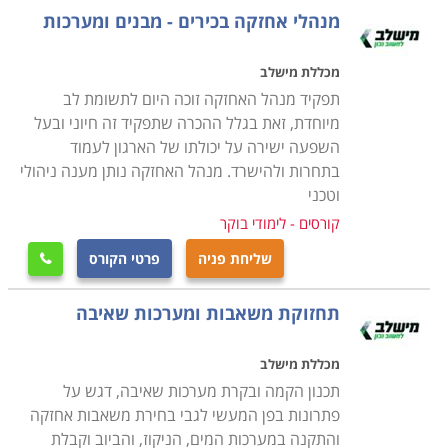
בתחום אחריותו של איש המקצוע בניסיון לאתר מפגעים
מנהלי אחזקה בכירים - מבנים ומערכות
הדורשים תיקון כמו למשל, מעליות שפג תוקף האחריות
עליהן ויש להזמין את חברת המעליות לתחזוקה שוטפת,
מכללת מישלב
מזגנים רעועים הנוטים ליפול ומהווים סיכון בטיחותי, עצים
תפקיד מנהל האחזקה זוכה היום לתשומת לב
בסביבת חצר המוסד שיש לטפל בהם על מנת למנוע סיכון
מיוחדת, זאת בגלל ההכרה שתפקיד זה חיוני ובעל
השפעה ישירה על יכולתו של הארגון לעמוד
בטיחותי וכדומה
.
בתחרות ולהישרד. מנהל האחזקה נותן מענה ניהולי
וטכני
למי מיועד הקורס
קורסים - לימודי בוקר
הקורס מיועד לכל אדם המבקש לעסוק בתחום מעניין מאוד
שליחת פניה
פרטי הקורס
המספק אתגר וסיפוק רב. עוד הוא מיועד לאנשים האוהבים

לעבוד עם הידיים, לתקן דברים ולהפעיל רמה גבוהה של
תחזוקת משאבות ומערכות שאיבה
יצירתיות. אחזקה היא מקצוע המגלם בתוכו מגוון תחומים
ומקצועות, תוך שימוש בשיטות עבודה מגוונות. לכן, קורס
מכללת מישלב
ניהול אחזקה מקנה ידע בסיסי במגוון תחומים כדוגמת
תכנון הקמה ובקרת מערכות שאיבה, דגש על
אינסטלציה, נגרות, מסגרות, מנעולנות, חשמל וכדומה.
פתרונות בפן המעשי לגבי בחירת משאבות אחזקה
במסגרת הקורס למעשה תלמדו כיצד להעניק אחזקה
והתקנה במערכות המים, הניקוז, והביוב וקבלת