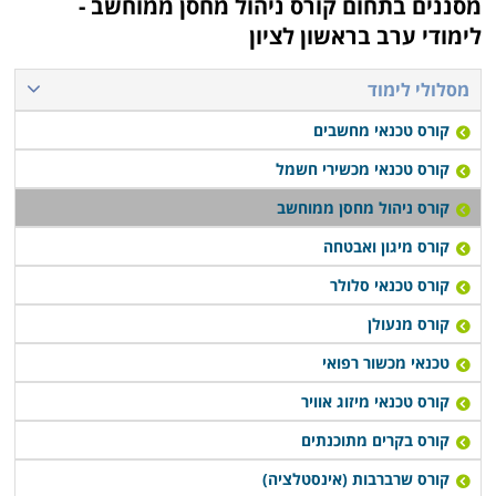
מסננים בתחום
קורס ניהול מחסן ממוחשב -
להתקדם לעבודה בתחום.
לימודי ערב בראשון לציון
קורס ניהול מחסן ממוחשב נערך פעם או פעמיים בשבוע,
מסלולי לימוד
תלוי במוסד הלימודים, כאשר בחלק המקומות תוכלו לקבל
קורס טכנאי מחשבים
אף שיעורי השלמה במידה ופספסתם את אחד השיעורים או
הדרכה דרך האינטרנט.
קורס טכנאי מכשירי חשמל
קורס ניהול מחסן ממוחשב
קורס מיגון ואבטחה
קורס טכנאי סלולר
קורס מנעולן
טכנאי מכשור רפואי
קורס טכנאי מיזוג אוויר
קורס בקרים מתוכנתים
קורס שרברבות (אינסטלציה)