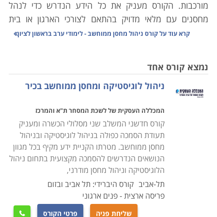
מורכבות. הקורס מעניק את כל הידע הנדרש כדי לנהל
מחסנים עם מלאי מדויק בהתאם לצורכי הארגון או בית
העסק, סחר יבוא ויצוא, מעקב אחר סחורות נכנסות ויוצאות
קרא עוד על
קורס ניהול מחסן ממוחשב - לימודי ערב בראשון לציון
ויצירת שיתופי פעולה בין הגורמים השונים במערכת
הלוגיסטית.
נמצא קורס אחד
ניהול לוגיסטיקה ומחסן ממוחשב בכיר
הלימודים בקורס ניהול מחסן הינם מקצועיים ביותר,
במסגרת הקורס יועברו שיעורים במגוון נושאים: מבנה
המכללה העסקית של לשכת המסחר ת"א והמרכז
הארגון, רכישה ומכירה של סחורות, כללי היבוא והיצוא,
קורס חדשני המשלב שני מסלולי הכשרה ומעניק
אחזקת מלאי, ניהול המערך האנושי במחסני החברה, מושגי
תעודת הסמכה כפולה בניהול לוגיסטיקה ובניהול
יסוד מקצועיים בתחום הלוגיסטיקה הארגונית, הכרת סוגי
מחסן ממוחשב. מטרתו הקניית ידע מקיף בכל מגוון
התוכנות השונות לניהול מלאי ועוד נושאים רבים בתחום זה.
הנושאים הנדרשים להסמכה מקצועית בתחום ניהול
הלוגיסטיקה וניהול מחסן מודרני,
הקורס אינו מצריך כל ידע מוקדם ועל כן מתאים הן לחיילים
תל-אביב
קורס היברידי: תל אביב ובזום
משוחררים שעסקו באפסנאות בצבא, או לחסרי ניסיון הרוצים
פריסה ארצית - פנים ארגוני
להשתלב במערך הלוגיסטי בחברה שכן, מדובר במקצוע
שליחת פניה
פרטי הקורס
