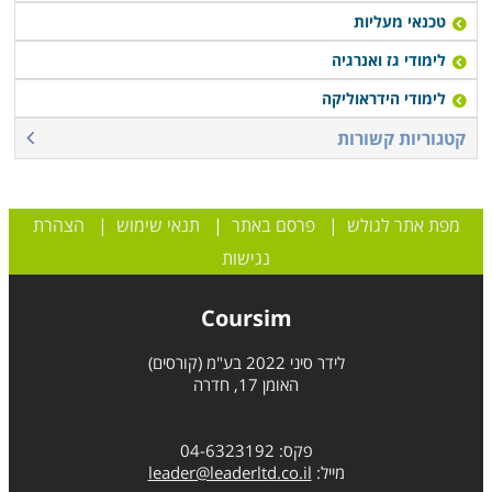
טכנאי מעליות
לימודי גז ואנרגיה
לימודי הידראוליקה
קטגוריות קשורות
מפת אתר לגולש
|
פרסם באתר
|
תנאי שימוש
|
הצהרת
נגישות
Coursim
לידר סיני 2022 בע"מ (קורסים)
האומן 17, חדרה
פקס: 04-6323192
מייל:
leader@leaderltd.co.il