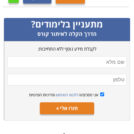
שניתן להתקדם בו לתפקידים ניהוליים בכירים ולסלול דרך
מקצועית מצליחה ורווחית וזאת תוך זמן קצר יחסית.
מתעניין בלימודים?
לימודי קורס ניהול מחסן ממוחשב מתאימים גם למנהלים
הדרך הקלה לאיתור קורס
בארגון, הרוצים להרחיב את הידע המקצועי ולפקח באופן
מעמיק יותר על ההתנהלות בחברה, שכן המלאי מהווה את
לקבלת מידע נוסף ללא התחייבות:
ההון החשוב ביותר בחברה יצרנית וניהול תקין עשוי להוביל
לרווחים כמו גם להפך, ניהול לקוי יכול לגרום נזקים כלכליים
שהינם לעתים בלתי הפיכים.
האם ניתן לשלב בין הקורס לעבודה?
בין אם אתם עובדים בחברה בתפקיד זוטר במחסן ורוצים
אני מסכים/ה
לתנאי השימוש
ומדיניות הפרטיות
להתקדם לתפקיד ניהולי ובין אם אתם עובדים בתחום אחר
חזרו אלי
לגמרי, הרי מדובר ברוב מקומות הלימוד בקורס, המתקיים
במסגרת לימודים גמישה, אשר מאפשרת שילוב יחד עם
עבודה, כך שתוכלו לפנות למסלול ערב ובסיום הקורס