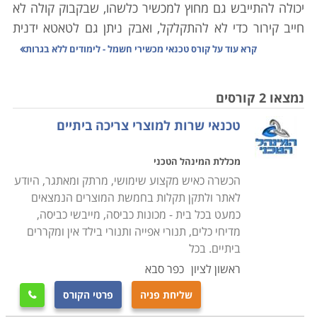
יכולה להתייבש גם מחוץ למכשיר כלשהו, שבקבוק קולה לא
חייב קירור כדי לא להתקלקל, ואבק ניתן גם לטאטא ידנית
מהבית.
קרא עוד על
קורס טכנאי מכשירי חשמל - לימודים ללא בגרות
היו ימים בהם כל אביזר שכולל בקצהו חוט ותקע הוגדר
כ"נכס" שמצופה ממנו לשמש שנים את בעליו. כל אימת
נמצאו 2 קורסים
שצץ משבר, חשנו למעבדה לתקן ממייבש שיער ועד
טכנאי שרות למוצרי צריכה ביתיים
טלויזיה. היום, אם התגלתה בעיה במכשיר שפג תוקף
האחריות עבורו, נשאלת מיד השאלה "לתקן או לשדרג?".
מכללת המינהל הטכני
תהליכים משונים עוברים על מכשירי החשמל הביתיים שלנו;
הכשרה כאיש מקצוע שימושי, מרתק ומאתגר, היודע
מצד אחד הם הופכים עם הזמן לזולים יותר, אך עם זאת הם
לאתר ולתקן תקלות בחמשת המוצרים הנמצאים
גם נהיים משוכללים יותר, ולכן קשים יותר לתיקון. לימודי
כמעט בכל בית - מכונות כביסה, מייבשי כביסה,
קורס טכנאי מכשירי חשמל מעניקים את כל הידע הנדרש
מדיחי כלים, תנורי אפייה ותנורי בילד אין ומקררים
לפתור את הדילמה באמצעות האפשרות הראשונה, אשר
ביתיים. בכל
פעמים רבות היא החכמה והחסכונית מבין השתיים.
ראשון לציון
כפר סבא
שליחת פניה
פרטי הקורס

כיום מערך התיקונים למכשירי חשמל מתרכז פחות