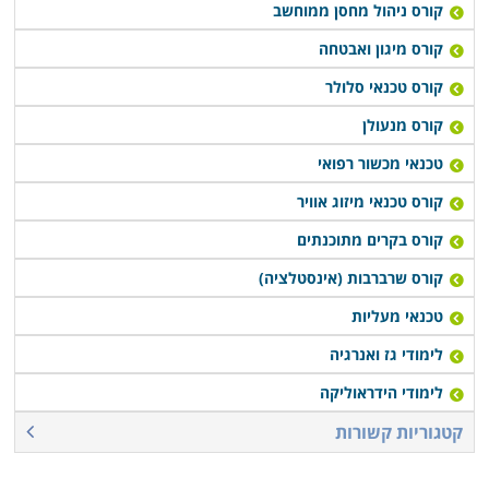
בתחום עם סיום הלימודים, או רכישת יסודות עסקיים
קורס ניהול מחסן ממוחשב
ושיווקיים שיעזרו לבוגרים לנהל עסק עצמאי זעיר.
קורס מיגון ואבטחה
קורס טכנאי סלולר
קורס טכנאי מכשירי חשמל מתקיים במספר מקומות לימוד
קורס מנעולן
ברחבי הארץ: חיפה, תל אביב, רמת גן, נתניה, פתח תקווה,
כפר סבא ובעוד מספר מקומות אחרים, כך שכמעט כל מי
טכנאי מכשור רפואי
שרוצה ללמוד קורס מבוקש זה יוכל לעשות זאת בנוחות
קורס טכנאי מיזוג אוויר
בקרבת אזור מגוריו.
קורס בקרים מתוכנתים
קורס שרברבות (אינסטלציה)
טכנאי מעליות
לימודי גז ואנרגיה
לימודי הידראוליקה
קטגוריות קשורות