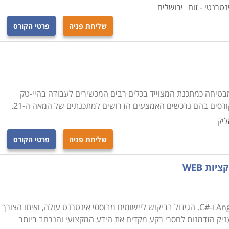
נטרנטי - זום
ירושלים
שליחת פניה
פרטי הקורס
בטיחה כמתכנת המצוייד בכלים רבים המכשירים לעבודה בהיי-טק
ורסים בהם נרכשים האמצעים הדרושים למתכנתים של המאה ה-21.
ליק
שליחת פניה
פרטי הקורס
קורס פיתוח מערכות Web באמצעות Angular2.0 ו-#C. הגידול בביקוש ליישומים מבוססי אינטרנט עולה, ואיתו הצורך
יתוח NET. מסלול זה מעניק הזדמנות לחסרי רקע מקדים את הידע המקצועי והנרחב ביותר