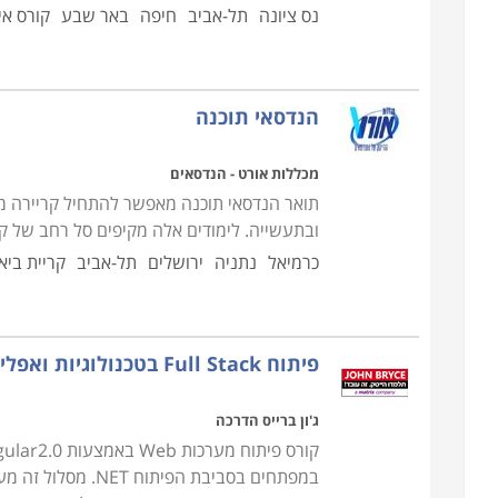
נס ציונה
תל-אביב
חיפה
באר שבע
קורס אי
הנדסאי תוכנה
מכללות אורט - הנדסאים
תואר הנדסאי תוכנה מאפשר להתחיל קריירה מ
ובתעשייה. לימודים אלה מקיפים סל רחב של ק
כרמיאל
נתניה
ירושלים
תל-אביב
קריית ביא
פיתוח Full Stack בטכנולוגיות ואפליקציות WEB
ג'ון ברייס הדרכה
במפתחים בסביבת הפ