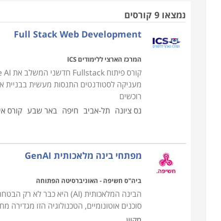
שונות, ובהסמכות שונות.
נמצאו 9 קורסים
Full Stack Web Development
בין הקורסים המוצעים
קורס פיתוח תוכנה לסלולר -
עוסק בלימוד מעמיק של 
המרכז הארצי ללימודים ICS
והגדלת יישומי המחשב והסלולר, פיתוח יישומי web, גרפיקה ממוחשבת בסיסית, תחזוקת אתרים ועוד.
מעניקה לסטודנטים התנסות מעשית בבניית אפ
קורס מפתחי תוכנה -
רוכשים
עצמים, מערכות נתונים, מבני נתונים ואלוגריתמים, מע
נס ציונה
תל-אביב
חיפה
באר שבע
קורס אי
קורס בדיקות תוכנה QA -
זה אינו קורס תכנות אך הו
במסגרת הלימודים נכללים נושאים רבים, ביניהם: יסודות
מפתחי בינה מלאכותית GenAI
ניהול הבדיקות, מערכות הפעלה ועוד.
ביה"ס חשיפה - האוניברסיטה הפתוחה
זמן הלימודים, תשלום ותעודות
הבינה המלאכותית (AI) היא 
הלימודים אורכים פרקי זמן משתנים בין קורס לקורס ב
סוכנים אוטונומיים, הטכנולוגיה הזו מגדירה מח
גם התשלום עבור הקורסים ותעודת ההסמכה.
מקוון