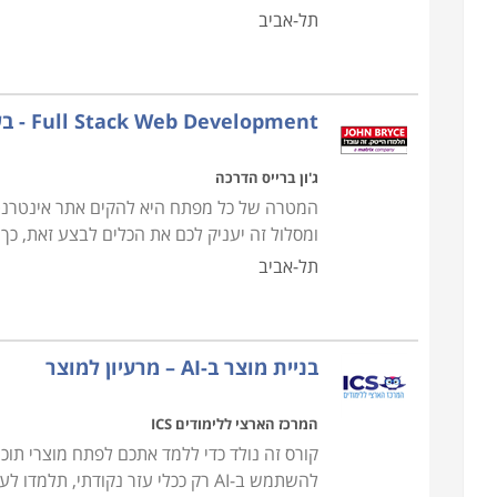
תל-אביב
Full Stack Web Development - בשילוב AI
ג'ון ברייס הדרכה
המטרה של כל מפתח היא להקים אתר אינטרנט 
ומסלול זה יעניק לכם את הכלים לבצע זאת, כך
תל-אביב
בניית מוצר ב-AI – מרעיון למוצר
המרכז הארצי ללימודים ICS
להשתמש ב-AI רק ככלי עזר נקודתי, תלמדו לעבוד מולו כשותף מלא לאורך כל לייף-סייקל המוצר: החל