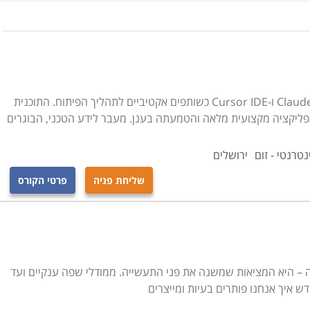
תוכנות שמתאימות לסלולר, שילוב טכנולוגיות לבניית טפסים
קורס פיתוח Fullstack חדשני המשלב את Claude AI ו-Cursor IDE כשותפים אקטיביים לתהליך הפיתוח. התוכנית
ליקציה מקצועית מלאה והטמעתה בענן. מעבר לידע הטכני, הבוגרים
הקורס הבסיסי ביותר הכולל שיעורים רבים ביניהם: ארגון המחשב, שפת C, תכנות מונחה
רכות הפעלה ועוד.
נטרנטי - זום
ירושלים
שליחת פניה
פרטי הקורס
א כולל שיעורי תכנות במטרה להכשיר בודקים יצירתיים ומוכשרים.
 התכנות, מתודולוגיה של בדיקות, הגדרת פרויקט בדיקות, יסודות
כבר לא רק הבטחה – היא המציאות שמשנה את פני התעשייה. ממודלי שפה ענקיים ועד
התאם למסלול הלימודים ולהסכמה המתקבלת בסיומם. באותו אופן
דש איך אנחנו פותרים בעיות ומייצרים