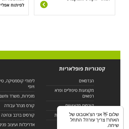
לפיתוח אפליק
קטגוריות פופלאריות
הנדסאים
לימודי קוסמטיקה, טי
ויופי
מקצועות טיפוליים ופרא
רפואים
מזכירות, משרד וחשב
קורסים מקצועיים
קורס מנהל עבודה
שלום 👋 אני הצ'אטבוט של
לימודי מחשבים ורשתות
קורסים ברכב ונהיגה
האתר! צריך עזרה? התחל
קורסים בניהול
אדריכלות ועיצוב פנים
שיחה.