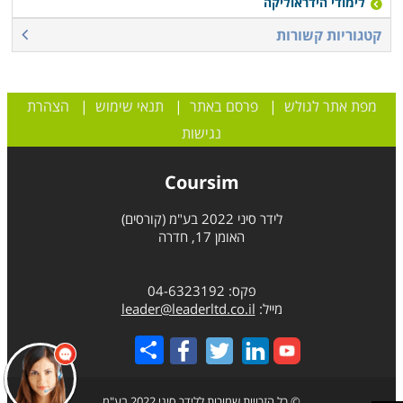
לימודי הידראוליקה
קטגוריות קשורות
מפת אתר לגולש
|
פרסם באתר
|
תנאי שימוש
|
הצהרת
נגישות
Coursim
לידר סיני 2022 בע"מ (קורסים)
האומן 17, חדרה
פקס: 04-6323192
מייל:
leader@leaderltd.co.il
Share
© כל הזכויות שמורות ללידר סיני 2022 בע"מ