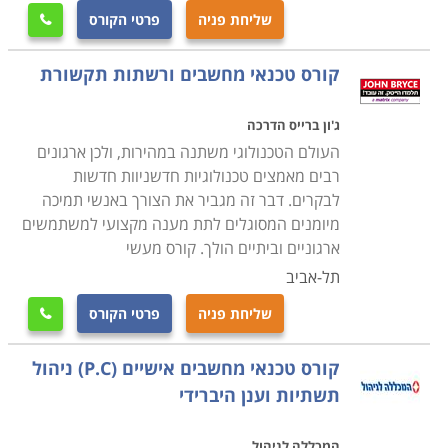
העבודה שבה יעסקו בעתיד.
שליחת פניה
פרטי הקורס

קורס טכנאי מחשבים ניידים
קורס טכנאי מחשבים ורשתות תקשורת
עוסק בלימוד מעמיק של מבנה המחשב הנייד, חומרה,
פירוק מחשבים ניידים והרכבתם, איתור תקלות, התקנת
ג'ון ברייס הדרכה
תוכנות על מחשב נייד ועוד.
העולם הטכנולוגי משתנה במהירות, ולכן ארגונים
רבים מאמצים טכנולוגיות חדשניוות חדשות
לבקרים. דבר זה מגביר את הצורך באנשי תמיכה
קורס טכנאי מחשבים עם הסמכת MCITP
מיומנים המסוגלים לתת מענה מקצועי למשתמשים
במסגרת הקורס תלמדו נושאי חומרה וטכנאות, טכנולוגיות
ארגוניים וביתיים הולך. קורס מעשי
מתקדמות, איתור תקלות, מערכות הפעלה ועוד תחומים
תל-אביב
שעליהם אחראי טכנאי המחשבים. במקביל תעסקו גם
שליחת פניה
פרטי הקורס

בעבודת מנהל רשתות תקשורת ותלמדו איך בונים רשת
תקשורת, איך מתאימים את הרשת לצרכים השוטפים של
קורס טכנאי מחשבים אישיים (P.C) ניהול
הארגון, איך פותרים בעיות וכן הלאה.
תשתיות וענן היברידי
מה מקבלים בסוף הקורס
המכללה לניהול