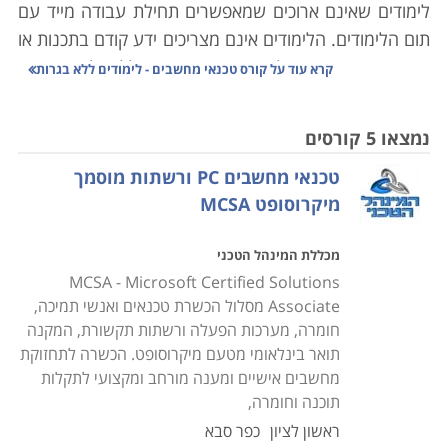
לימודים שאינם ארוכים שמאפשרים תחילת עבודה מייד עם
תום הלימודים. הלימודים אינם מצריכים ידע קודם בתכנות או
בתחומים אחרים מעולם המחשבים, והם כוללים לימוד האופן
קרא עוד על
קורס טכנאי מחשבים - לימודים ללא בגרות
שבו המחשב בנוי לצד תוכנות המסייעות לתמיכה במחשבים,
התקנת תוכנות, בניית מערכות מחשבים וטיפול
נמצאו 5 קורסים
במערכות קיימות. במסגרת הלימודים מוצעים הקורסים
טכנאי מחשבים PC ורשתות מוסמך
הבאים:
מיקרוסופט MCSA
קורס טכנאי מחשבים אישיים ורשתות תקשורת
מכללת המינהל הטכני
כוללים היכרות מעמיקה עם מבנה המחשב, סוגי מחשבים,
MCSA - Microsoft Certified Solutions
ציוד משלים, מערכות הפעלה, תחזוקה שוטפת, התקנה של
Associate מסלול הכשרת טכנאים ואנשי תמיכה,
תוכנות וחומרות שונות, רשתות תקשורת, שדרוג תוכנות
חומרה, מערכות הפעלה ורשתות תקשורת, המקנה
וגרסאות, טיפול בתקלות ובכשלים מערכתיים ונושאים רבים
תואר בינלאומי מטעם מיקרוסופט. הכשרה לתחזוקת
אחרים. הלימודים מתבצעים בדרך כלל במכללות מקצועיות
מחשבים אישיים ומענה מורחב ומקצועי לתקלות
תוכנה וחומרה,
שלהן מעבדות מחשבים משוכללות כאשר במהלך הקורס
המשתתפים מתרגלים באופן מעשי את מה שלמדו ואת
ראשון לציון
כפר סבא