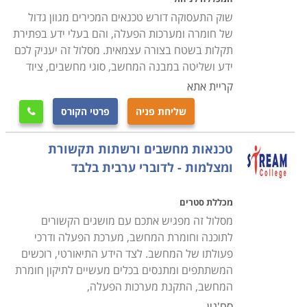
סיום הלימודים מזכה את המשתתפים בתעודת טכנאי שירות
שוק התעסוקה דורש טכנאים המכירים מגוון גדול
או תחזוקת מחשבים בהתאם למסלול הלימודים ולמכללה
של חומרה ומערכות הפעלה, והם בעלי ידע בפתירת
שבה נלמד הקורס. פרק הזמן הדרוש משתנה מקורס לקורס,
תקלות בשטח בצורה עצמאית. מסלול זה יעניק לכם
והתשלום קשור באופן ישיר למשך זמן הלימודים. קיימים לא
ידע ושליטה במבנה המחשב, סוגי מחשבים, ציוד
מעט קורסים בתחום שמוכרים ללימודים על חשבון הפיקדון
קריית אתא
לחיילים משוחררים או שמוצעים במסגרת קורסים על חשבון
שליחת פניה
פרטי הקורס

משרד העבודה.
טכנאות מחשבים ורשתות תקשורת
מחפשים עוד מידע
ומצלמות - לדוברי ערבית בלבד
קרא בקטגורית קורס טכנאי מחשבים את פירוט הקורסים,
בחר את הקורס המתאים, מלא את הפרטים ואנחנו נחזור
מכללת סטרים
אליך בהקדם.
מסלול זה מפגיש אתכם עם מושגים הקשורים
לתוכנה וחומרת המחשב, מערכת הפעלה ודרכי
פעולתו של המחשב. לצד הידע התיאורטי, רוכשים
המשתתפים ומתנסים בכלים מעשיים לתיקון חומרת
המחשב, התקנת מערכות הפעלה,
סח'נין