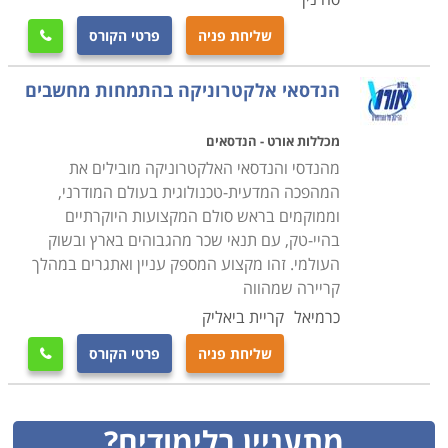
שליחת פניה
פרטי הקורס

הנדסאי אלקטרוניקה בהתמחות מחשבים
מכללות אורט - הנדסאים
מהנדסי והנדסאי האלקטרוניקה מובילים את
המהפכה המדעית-טכנולוגית בעולם המודרני,
וממוקמים בראש סולם המקצועות היוקרתיים
בהיי-טק, עם תנאי שכר מהגבוהים בארץ ובשוק
העולמי. זהו מקצוע המספק עניין ואתגרים במהלך
קריירה שמהווה
כרמיאל
קריית ביאליק
שליחת פניה
פרטי הקורס

מתעניין בלימודים?