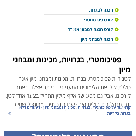
הכנה לבגרות
קורס פסיכומטרי
קורס הכנה למבחן אמי"ר
הכנה למבחני מיון
פסיכומטרי, בגרויות, מכינות ומבחני
מיון
קטגוריית פסיכומטרי, בגרויות, מכינות ומבחני מיון אינה
כוללת אולי את הלימודים המעניינים ביותר אצלנו באתר
קורסים, אבל
גם מסע של אלף מילין מתחיל בצעד אחד קטן,
וגם מנהל בית חולים היה פעם בוגר תיכון מתוסכל שחייב
קרא עוד על
פסיכומטרי, בגרויות, מכינות ומבחני מיון - לימודים ללא
לשפר בגרויות ולהשיג ציון מעולה בפסיכומטרי, כזה שיאפשר
בגרות בקריות
לו להשתלב בפקולטה המבוקשת על ידו. למרות פתיחתן של
מכללות פרטיות רבות בארץ, נותרו תחומי לימוד מסויימים