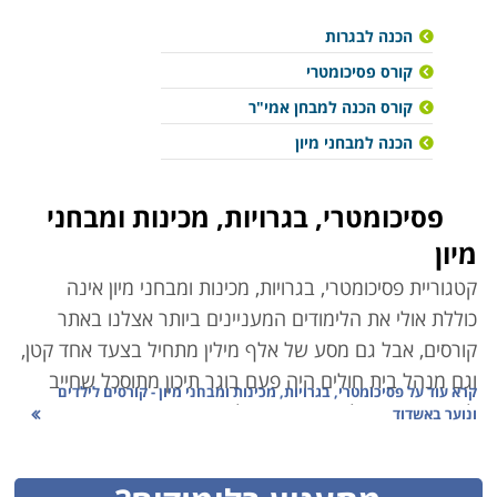
הכנה לבגרות
קורס פסיכומטרי
קורס הכנה למבחן אמי"ר
הכנה למבחני מיון
פסיכומטרי, בגרויות, מכינות ומבחני
מיון
קטגוריית פסיכומטרי, בגרויות, מכינות ומבחני מיון אינה
כוללת אולי את הלימודים המעניינים ביותר אצלנו באתר
קורסים, אבל
גם מסע של אלף מילין מתחיל בצעד אחד קטן,
וגם מנהל בית חולים היה פעם בוגר תיכון מתוסכל שחייב
קרא עוד על
פסיכומטרי, בגרויות, מכינות ומבחני מיון - קורסים לילדים
לשפר בגרויות ולהשיג ציון מעולה בפסיכומטרי, כזה שיאפשר
ונוער באשדוד
לו להשתלב בפקולטה המבוקשת על ידו. למרות פתיחתן של
מכללות פרטיות רבות בארץ, נותרו תחומי לימוד מסויימים