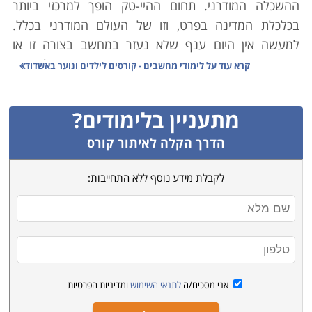
ההשכלה המודרני. תחום ההיי-טק הופך למרכזי ביותר
בכלכלת המדינה בפרט, וזו של העולם המודרני בכלל.
למעשה אין היום ענף שלא נעזר במחשב בצורה זו או
אחרת. הרי המונח 'קורס מחשבים' אינו שייך רק למכשיר
קרא עוד על
לימודי מחשבים - קורסים לילדים ונוער באשדוד
הותיק שכבר שנים הפך לחלק משולחן העבודה, אלא גם
למשל למחשב המניע רובוטים, כזה המניע שואבי אבק, כלי
מתעניין בלימודים?
רכב או מטוסים, משחקי מחשב, וכמובן המחשב האהוב מכל,
זה שתמיד צמוד אלינו והוא ידידו הטוב ביותר של האדם:
הדרך הקלה לאיתור קורס
הסמארטפון.
לקבלת מידע נוסף ללא התחייבות:
התעסוקה בתחומי ההייטק שוקקת, והענף מתאפיין בדינמיות
רבה, ורבים הם אלו השואפים להשתלב בו, משום תנאי
התעסוקה האיכותיים, המשכורות שגבוהות משמעותית
מהממוצע במשק, ועצם היותו מאתגר, ומאפשר המשך
לימודים ושכלול מקצועי לאורך שנים והתמחויות מגוונות
אני מסכים/ה
לתנאי השימוש
ומדיניות הפרטיות
מאוד.