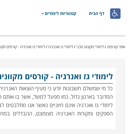

דף הבית
קטגוריות לימודים
אתר קורסים
/
לימודי מקצוע טכני
/
לימודי גז ואנרגיה
/
לימודי גז ואנרגיה - קורסים מקוו
לימודי גז ואנרגיה
- קורסים מקווני
כל מי שמשלם חשבונות יודע כי סעיף הוצאות האנרגי
המדובר בארגון גדול, כמו מפעל למשל, אשר בו אותם ח
לימודי גז ואנרגיה אינם חיוניים כאשר אנו מתלבטים ל
הספקים ומקורות האנרגיה מצומצם, ההבדלים במחיר
והפתרונות הלוגיסטיים אינם מורכבים במיוחד. ב
מחימום בתנור חשמלי להסקה בעץ.