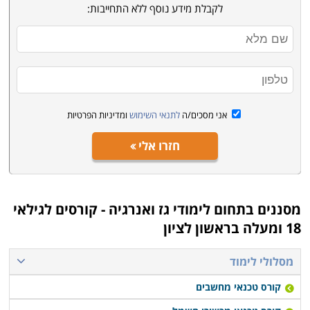
כיום כבר משמש הגז הטבעי בארץ להפעלת תחנות הכוח
לקבלת מידע נוסף ללא התחייבות:
של חברת החשמל ויצרני חשמל פרטיים כתחליף למזוט,
סולר וגז מיובא, וכן לחברות גדולות שצריכת האנרגיה שלהן
גדולה מאוד, כמו למשל בז"ן, אך כבר בעתיד המיידי צפויה
עלייה דרמטית במעבר לצריכת גז טבעי כמקור אנרגיה
ראשי אשר יחליף את המקורות הקיימים. הסיבות לכך הן
אני מסכים/ה
לתנאי השימוש
ומדיניות הפרטיות
משמעותיות וברורות: הגז הטבעי הוא זול מדלקים אחרים,
במיוחד כאשר נקנה בארץ בשקלים ואינו מצריך הוצאות
חזרו אלי
במטבע חוץ או תלות בגורמים גיאו-פוליטיים חיצוניים.
השימוש בגז מאפשר נצילות גבוהה בהרבה בייצור חשמל;
השימוש בחום השיורי בהפקתו מאפשר ניצול של עד 90%,
מסננים בתחום
לימודי גז ואנרגיה - קורסים לגילאי
לעומת 35% למשל במקרה של שימוש בפחם, דבר המייעל
18 ומעלה בראשון לציון
דרמטית את הייצור. מלבד אלו, מדובר באנרגיה ירוקה הרבה
יותר כל עוד נעשה בגז שימוש מוקפד ואחראי, כך שאינו
מסלולי לימוד
דולף חלילה לאוויר הפתוח. כל עוד מתבצעים כל התהליכים
קורס טכנאי מחשבים
במקצועיות, גורמת אנרגיית הגז לנזק סביבתי נמוך בהרבה