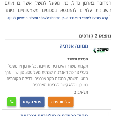
המדובר בארגון גדול, כמו מפעל למשל, אשר בו אותם
חשבונות עלולים להתבטא בסכומים משמעותיים ביותר
לאורך זמן. לימודי גז ואנרגיה אינם חיוניים כאשר אנו
קרא עוד על
לימודי גז ואנרגיה - קורסים לגילאי 18 ומעלה בראשון לציון
מתלבטים לגבי הוצאות האנרגיה בבית, האתגר במקרה זה
איננו גדול; מספר הספקים ומקורות האנרגיה מצומצם,
נמצאו 2 קורסים
ההבדלים במחירים בין המקורות האנרגטיים השונים גם הם
ממונה אנרגיה
אינם דרמטיים, והפתרונות הלוגיסטיים אינם מורכבים
במיוחד. במקרה המסובך יתבטא הדבר למשל בהתקנת
מכללת מישלב
ארובה עם המעבר מחימום בתנור חשמלי להסקה בעץ.
תקנות משרד האנרגיה מחייבות כל ארגון או מפעל
אלא שכאמור, כאשר מדובר בארגון גדול, הצורך כמויות רבות
בעלי צריכת האנרגיה שנתית מעל 300 טון שווי ערך
של אנרגיה, כל אחוז בתמחיר יתבטא בכסף רב, וכל שינוי
מזוט וחשמל, בהכנת סקר אנרגיה ובדיקה תקופתית.
במקור האנרגטי מחייב תשתית אחרת, הערכות מורכבת,
כמו כן, וללא קשר לצריכת האנרגיה
וצורך בהתאמה של הבקרה העתידית על אותה תשתית,
תל-אביב
שנועדה לשמש לאורך שנים. אי לכך, התשתית האנרגטית
שליחת פניה
פרטי הקורס

ברמה המוסדית דורשת ידע ושיקול דעת מורכב בהרבה
מאשר זה אותו אנו מפעילים כשאנו עומדים מבולבלים
ניהול פרויקטים סולאריים אנרגיות