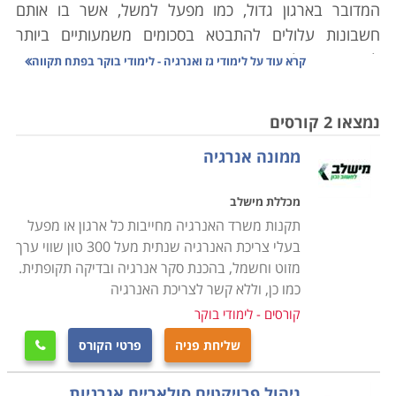
המדובר בארגון גדול, כמו מפעל למשל, אשר בו אותם
חשבונות עלולים להתבטא בסכומים משמעותיים ביותר
לאורך זמן. לימודי גז ואנרגיה אינם חיוניים כאשר אנו
קרא עוד על
לימודי גז ואנרגיה - לימודי בוקר בפתח תקווה
מתלבטים לגבי הוצאות האנרגיה בבית, האתגר במקרה זה
איננו גדול; מספר הספקים ומקורות האנרגיה מצומצם,
נמצאו 2 קורסים
ההבדלים במחירים בין המקורות האנרגטיים השונים גם הם
ממונה אנרגיה
אינם דרמטיים, והפתרונות הלוגיסטיים אינם מורכבים
במיוחד. במקרה המסובך יתבטא הדבר למשל בהתקנת
מכללת מישלב
ארובה עם המעבר מחימום בתנור חשמלי להסקה בעץ.
תקנות משרד האנרגיה מחייבות כל ארגון או מפעל
אלא שכאמור, כאשר מדובר בארגון גדול, הצורך כמויות רבות
בעלי צריכת האנרגיה שנתית מעל 300 טון שווי ערך
של אנרגיה, כל אחוז בתמחיר יתבטא בכסף רב, וכל שינוי
מזוט וחשמל, בהכנת סקר אנרגיה ובדיקה תקופתית.
במקור האנרגטי מחייב תשתית אחרת, הערכות מורכבת,
כמו כן, וללא קשר לצריכת האנרגיה
וצורך בהתאמה של הבקרה העתידית על אותה תשתית,
קורסים - לימודי בוקר
שנועדה לשמש לאורך שנים. אי לכך, התשתית האנרגטית
שליחת פניה
פרטי הקורס

ברמה המוסדית דורשת ידע ושיקול דעת מורכב בהרבה
מאשר זה אותו אנו מפעילים כשאנו עומדים מבולבלים
ניהול פרויקטים סולאריים אנרגיות