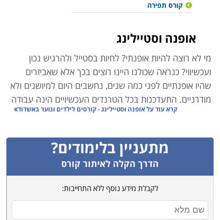
קורס תפירה
אופנה וסטיילינג
מי לא רוצה להיות אופנתי? לחיות בסטייל ולהרגיש נכון
ועכשיווי? כנראה שכולנו היינו רוצים בכך אלא שאביזרים
שהיו אופנתיים לפני כמה שנים, נחשבים היום למיושנים ולא
מודרניים. התעדכנות בכל הטרנדים העכשיויים הינה עבודה
קרא עוד על
אופנה וסטיילינג - קורסים לילדים ונוער באשדוד
במשרה מלאה, ואם אתם מאלה שתמיד יודעים מה "נכון"
ומה "לא נכון" וכמה דרקונים תעניק משטרת האופנה לכל
בגד, כנראה שמקצועות האופנה והסטיילינג נועדו עבורכם.
מתעניין בלימודים?
אלא שאופנה וסטיילינג אינן כוללות רק בגדים ואקססוריז
הדרך הקלה לאיתור קורס
אלא גם את עיצוב הבית, עיצוב משרדים ואפילו שזירת
פרחים. אז מה ניתן ללמוד:
לקבלת מידע נוסף ללא התחייבות:
עיצוב אופנה