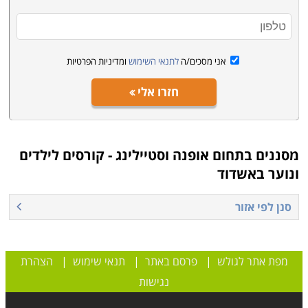
לימודי עיצוב אופנה מתמקדים בעיצוב בגדים שונים, החל
בשמלות ערב, דרך מעילים, כובעים, מכנסיים, חולצות, בגדי
ים ואפילו תחתונים וחזיות. במהלך הקורס תלמדו על
החומרים השונים, גזרות, טכניקות שרטוט ועוד. בוגרות קורס
אני מסכים/ה
לתנאי השימוש
ומדיניות הפרטיות
זה יוכלו להשתלב בתעשיית האופנה או לעבוד כעצמאיות
חזרו אלי
בתחום.
סטיילינג
מסננים בתחום
אופנה וסטיילינג - קורסים לילדים
לא כל אחד יודע מהי הצעקה האחרונה בתחום הביגוד
ונוער באשדוד
והאקססוריז, וגם אלה שיודעים לא תמיד מצליחים לשלב בין
מה שאופנתי לבין מה שמתאים למראה שלהם. סטייליסטים
סנן לפי אזור
הם אנשים הניחנים בחוש אופנתי מפותח וביכולת למצוא
עבור לקוחותיהם את הבגדים והאקססוריז שמתאימים עבורם
בדיוק.
מפת אתר לגולש
|
פרסם באתר
|
תנאי שימוש
|
הצהרת
נגישות
עיצוב אירועים