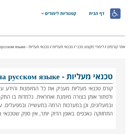

דף הבית
קטגוריות לימודים
אתר קורסים
/
לימודי מקצוע טכני
/
טכנאי מעליות
/
טכנאי מעליות - Курсы на русском языке
טכנאי מעליות
- Курсы на русском языке
קורס טכנאי מעליות מעניק את כל המיומנות והידע ע
ולפתור אותן בצורה מיומנת ואחראית. נלמדות בו התקנה
ובמעלונים, וכן במערכות הרמה בתעשייה ובמפעלים. על
התחזוקה נאכפים באופן הדוק יותר, אין ספק שטכנאי מ
שתשרת אותך לאורך זמן, ותאפשר למצוא עבודה מכנ
איננה תלויה בתנאי השוק המשתנים או במצב הכלכלה