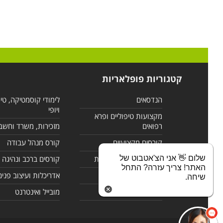
קטגוריות פופלאריות
הנדסאים
לימודי קוסמטיקה, טי
ויופי
מקצועות טיפוליים ופרא
רפואים
מזכירות, משרד וחשב
קורסים מקצועיים
קורס מנהל עבודה
שלום 👋 אני הצ'אטבוט של
לימודי מחשבים ורשתות
קורסים ברכב ונהיגה
האתר! צריך עזרה? התחל
קורסים בניהול
אדריכלות ועיצוב פנים
שיחה.
לימודי שפות
מובייל ואינטרנט