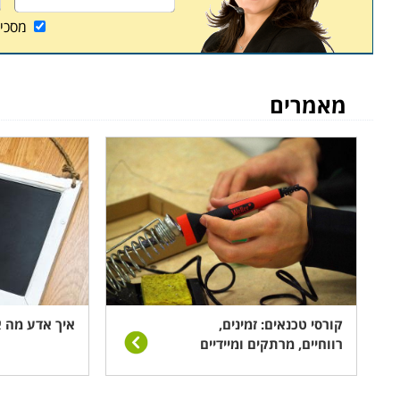
ואנשים עובדים.
מסכי
מה לומדים
קורס מעליתן משלב לימודים עיוניים בתחומי החשמל וה
מאמרים
שונות, ובמקביל הרבה תרגול מעשי לצורך הפנמת הפר
מעליות, תחזוקת מעליות, רכיבי מעלית, חשמל, פיק
מהקורסים משלבים פרקים בחשמל ומעניקים בסוף המסל
עם תום ההכשרה ניתן להשתלב בחברות המציעות שירותי
עצמאי, לפתוח עסק פרטי ולהעניק שירותי מעליות ללקו
קורסי טכנאים: זמינים,
איך אדע מה א
רווחיים, מרתקים ומיידיים