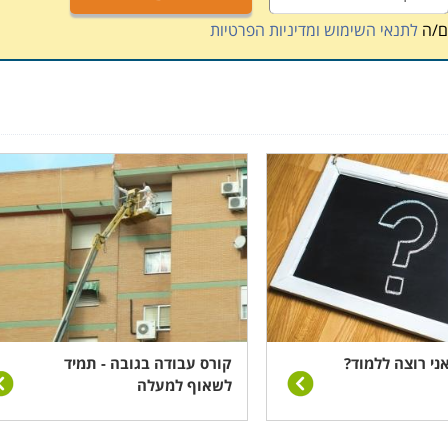
ם/ה
לתנאי השימוש ומדיניות הפרטיות
אלקטרוניקה, לצד שיעורי היכרות עם מנגנוני מעליות ומעליות
קים שנלמדו בכיתה ויישומו בשטח. בין נושאי הלימוד: הרכבת
וד ואלקטרוניקה, בטיחות וגיהות, חוקים ותקנות בענף. חלק
ול הסמכה ורשיון עבודה כחשמלאי עוזר.
 התקנה ותחזוקת מעליות לבניינים ולתעשיה, או לעבוד באופן
חות בצורה ישירה.
ני רוצה ללמוד?
קורס עבודה בגובה - תמיד
לשאוף למעלה