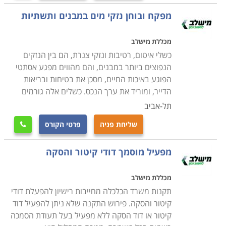
הכשרה והסמכה רשמית
מפקח ובוחן נזקי מים במבנים ותשתיות
הקורס היסוד אורך לרוב כחצי שנה בלימודי ערב, או לימודי
בוקר מרוכזים, ובסיומו יש לעבור בהצלחה בחינת הסמכה
מכללת מישלב
של משרד התעשייה, המסחר והתעסוקה. תנאי הקבלה
כשלי איטום, רטיבות ונזקי צנרת, הם בין הנזקים
בעצם פתוחים לכל, ואינם דורשים אפילו תעודת סיום
הנפוצים ביותר במבנים, והם מהווים מפגע אסתטי
תיכונית. מי שסיים את הלימודים בהצלחה ועבר את הבחינה
הפוגע באיכות החיים, מסכן את בטיחות ובריאות
הממשלתית רשאי להתחיל לעבוד כשרברב, אם כשכיר
הדייר, ומוריד את ערך הנכס. כשלים אלה גורמים
בחברה או כעצמאי. ראוי לציין בנושא זה כי למרות היותו של
תל-אביב
המקצוע אפרורי במידת מה, הוא מבוקש ורווחי מאוד.
שליחת פניה
פרטי הקורס

סוד גלוי הוא כי כמו אצל קוסמטיקאיות או מורים פרטיים,
מתגלגל בענף זה הרבה "כסף שחור", אך למרות היותם של
מפעיל מוסמך דודי קיטור והסקה
המספרים הרשמיים מוטים כלפי מטה בשל כך, עדיין
הנתונים מרשימים בהחלט; על פי דיווחי משרד הכלכלה
מכללת מישלב
לשנת 2013, שכרו ההתחלתי של שרברב הוא מעל 7000
תקנות משרד הכלכלה מחייבות רישיון להפעלת דודי
₪, ומנהלי עבודה זוכים לשכר התחלתי של 12 אלף ₪
קיטור והסקה. פירוש התקנה שלא ניתן להפעיל דוד
בממוצע.
קיטור או דוד הסקה ללא מפעיל בעל תעודת הסמכה