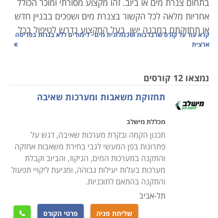
בתחום צנרת מים או ביוב. זהו מקצוע מסורתי ומוכר הכולל
אחריות מלאה לכל הקשור בצנרת מים ושפכים בבניין חדש
או תחזוקתם במבנה ישן. בעל המקצוע נדרש לטיפול בכל
קרא עוד על
קורס שרברבות וטכנולוגית מים - לימודים ללא בגרות בפריסה
צינור שהתפוצץ או סתימה בדירה פרטית או בבניין דירות
ארצית
משותף, ועד למתן ייעוץ לגבי התקנת מערכת שלמה של
צנרת בבניין חדש וגדול. אחריותו נוגעת לרוב בתחום שבין
נמצאו 12 קורסים
צנרת הבניין המרכזית ועד צנרת הביוב העירונית, כולל
תחזוקת משאבות ומערכות שאיבה
האבזרים המחוברים לה. ישנם שני סוגים עיקריים של
עבודת שרברבות: הרכבת מערכות חדשות, ואיתור ותיקון
מכללת מישלב
תקלות במערכת קיימת. ישנם שרברבים העובדים כעצמאי,
תכנון הקמה ובקרת מערכות שאיבה, דגש על
לעתים כעסק של אדם אחד בלבד, וכן הפעילים בחברות
פתרונות בפן המעשי לגבי בחירת משאבות אחזקה
אינסטלציה, ובחברות בעלות התמחות רחבה יותר בתחום
והתקנה במערכות המים, הניקוז, והביוב וקבלת
הבנייה.
מערכות בעלות יעילות גבוהה, ומניעת ליקויי תפעול
והתקנה בהתאם לתוכניות.
מעבר לעבודתם של שרברבים בתיקון ובהצבת צנרת
תל-אביב
בבתים, קיימים לא מעט תחומים נוספים שנהנים משירותי
שליחת פניה
פרטי הקורס
