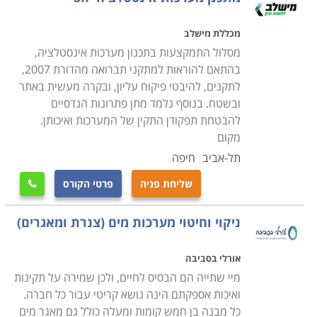
לימודי שרברבות בתל אביב, בירושלים, קורס
אינסטלציה בבאר שבע, חיפה ובערים גדולות נוספות.
מכללת מישלב
מסלול התמקצעות בתכנון מערכות אינסטלציה,
בהתאם להוראות למתקני תברואה מהדורת 2007,
לתקנים, להיבטי פיקוח עליון, ובקרה מעשית באתר
ובשטח. בנוסף נלמד מתן פתרונות הנדסיים
להבטחת תפקודן התקין של המערכות ואיכותן.
מקום
תל-אביב
חיפה
שליחת פניה
פרטי הקורס

ניקוי וחיטוי מערכות מים (צנרת ומאגרים)
אורלי בסביבה
מיי שתייה הם הבסיס לחיים, ולכן שמירה על תקינות
ואיכות אספקתם הינה נושא קריטי עבור כל חברה.
כל מבנה בן חמש קומות ומעלה כולל גם מאגר מים