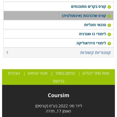
קורס בקרים מתוכנתים
קורס שרברבות (אינסטלציה)
טכנאי מעליות
לימודי גז ואנרגיה
לימודי הידראוליקה
קטגוריות קשורות
מפת אתר לגולש
|
פרסם באתר
|
תנאי שימוש
|
הצהרת
נגישות
Coursim
לידר סיני 2022 בע"מ (קורסים)
האומן 17, חדרה