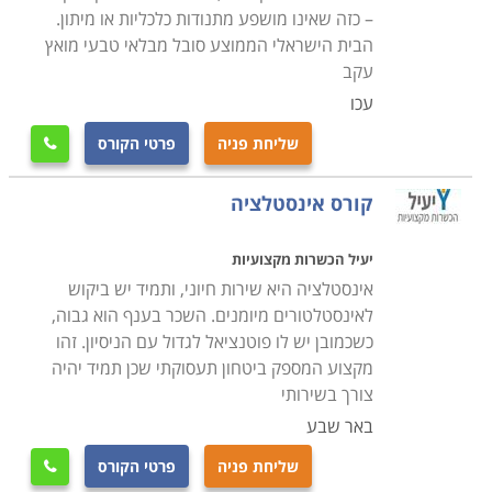
היכן ממוקמת צנרת המים, הביוב והאיוורור שלו, טיפול
– כזה שאינו מושפע מתנודות כלכליות או מיתון.
בנזילות והתקנות של מערכות אינסטלציה, אסלות וכלים
הבית הישראלי הממוצע סובל מבלאי טבעי מואץ
סניטריים, ברזים, מערכות חימום מים, זיהוי כשלים בציוד
עקב
ומערכות הצנרת והסיבות להם, התקנה, תיקון ואחזקה של
עכו
מתקני אינסטלציה פרטיים, מסחריים ותעשייתיים, כיווני
שליחת פניה
פרטי הקורס

זרימה, תגובות כימיות ופיזיקליות של מים כשבאים במגע עם
חומרים שונים, זיהוי וסימון נקודות חיבור ומעברים של
קורס אינסטלציה
צינורות בקירות ותחת רצפות, מדידה, חיתוך, כיפוף, השחלת
והברגת צנרת באופן ידני ובאמצעות ציוד מקצועי, טיפול
יעיל הכשרות מקצועיות
במערכות דודי שמש, חיבור צינורות ואבזרים באמצעות
אינסטלציה היא שירות חיוני, ותמיד יש ביקוש
שיטות הלחמה, מתאמים, חיבורים, מצמדים ומסעפים שונים,
לאינסטלטורים מיומנים. השכר בענף הוא גבוה,
כשכמובן יש לו פוטנציאל לגדול עם הניסיון. זהו
בדיקת ואומדן דליפות בצינורות באמצעות מד לחץ מים
מקצוע המספק ביטחון תעסוקתי שכן תמיד יהיה
ואוויר. כל אלו מתוך מודעות והענות לכל תקני הבקרה
צורך בשירותי
והבטיחות על פי תקנות החוק ואבטחת האיכות הנדרשת
באר שבע
מבעל מקצוע אחראי.
שליחת פניה
פרטי הקורס
