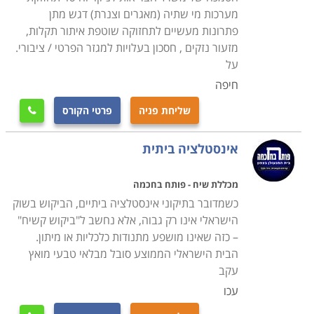
היכן ממוקמת צנרת המים, הביוב והאיוורור שלו, טיפול
מערכות מי שתיה (מאגרים וצנרת) דגש מתן
בנזילות והתקנות של מערכות אינסטלציה, אסלות וכלים
פתרונות מעשיים לתחזוקה שוטפת איתור תקלות,
סניטריים, ברזים, מערכות חימום מים, זיהוי כשלים בציוד
מזעור נזקים , חסכון בעלויות למגזר הפרטי / ציבורי.
ומערכות הצנרת והסיבות להם, התקנה, תיקון ואחזקה של
על
מתקני אינסטלציה פרטיים, מסחריים ותעשייתיים, כיווני
חיפה
זרימה, תגובות כימיות ופיזיקליות של מים כשבאים במגע עם
שליחת פניה
פרטי הקורס

חומרים שונים, זיהוי וסימון נקודות חיבור ומעברים של
צינורות בקירות ותחת רצפות, מדידה, חיתוך, כיפוף, השחלת
אינסטלציה ביתית
והברגת צנרת באופן ידני ובאמצעות ציוד מקצועי, טיפול
במערכות דודי שמש, חיבור צינורות ואבזרים באמצעות
מכללת שיח - פותח בחכמה
שיטות הלחמה, מתאמים, חיבורים, מצמדים ומסעפים שונים,
כשמדובר בתיקוני אינסטלציה ביתיים, הביקוש בשוק
בדיקת ואומדן דליפות בצינורות באמצעות מד לחץ מים
הישראלי אינו רק גבוה, אלא נחשב ל"ביקוש קשיח"
– כזה שאינו מושפע מתנודות כלכליות או מיתון.
ואוויר. כל אלו מתוך מודעות והענות לכל תקני הבקרה
הבית הישראלי הממוצע סובל מבלאי טבעי מואץ
והבטיחות על פי תקנות החוק ואבטחת האיכות הנדרשת
עקב
מבעל מקצוע אחראי.
עכו