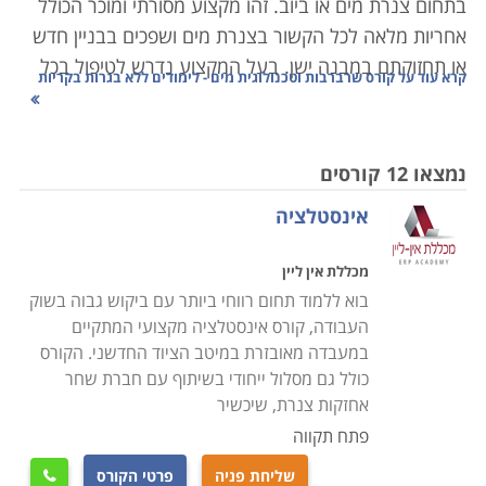
בתחום צנרת מים או ביוב. זהו מקצוע מסורתי ומוכר הכולל
אחריות מלאה לכל הקשור בצנרת מים ושפכים בבניין חדש
או תחזוקתם במבנה ישן. בעל המקצוע נדרש לטיפול בכל
קרא עוד על
קורס שרברבות וטכנולוגית מים - לימודים ללא בגרות בקריות
צינור שהתפוצץ או סתימה בדירה פרטית או בבניין דירות
משותף, ועד למתן ייעוץ לגבי התקנת מערכת שלמה של
צנרת בבניין חדש וגדול. אחריותו נוגעת לרוב בתחום שבין
נמצאו 12 קורסים
צנרת הבניין המרכזית ועד צנרת הביוב העירונית, כולל
אינסטלציה
האבזרים המחוברים לה. ישנם שני סוגים עיקריים של
עבודת שרברבות: הרכבת מערכות חדשות, ואיתור ותיקון
מכללת אין ליין
תקלות במערכת קיימת. ישנם שרברבים העובדים כעצמאי,
בוא ללמוד תחום רווחי ביותר עם ביקוש גבוה בשוק
לעתים כעסק של אדם אחד בלבד, וכן הפעילים בחברות
העבודה, קורס אינסטלציה מקצועי המתקיים
אינסטלציה, ובחברות בעלות התמחות רחבה יותר בתחום
במעבדה מאובזרת במיטב הציוד החדשני. הקורס
הבנייה.
כולל גם מסלול ייחודי בשיתוף עם חברת שחר
אחזקות צנרת, שיכשיר
מעבר לעבודתם של שרברבים בתיקון ובהצבת צנרת
פתח תקווה
בבתים, קיימים לא מעט תחומים נוספים שנהנים משירותי
שליחת פניה
פרטי הקורס
