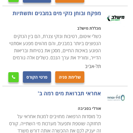
לימודי שרברבות בתל אביב, בירושלים, קורס
אינסטלציה בבאר שבע, חיפה ובערים גדולות נוספות.
מפקח ובוחן נזקי מים במבנים ותשתיות
מכללת מישלב
כשלי איטום, רטיבות ונזקי צנרת, הם בין הנזקים
הנפוצים ביותר במבנים, והם מהווים מפגע אסתטי
הפוגע באיכות החיים, מסכן את בטיחות ובריאות
הדייר, ומוריד את ערך הנכס. כשלים אלה גורמים
תל-אביב
שליחת פניה
פרטי הקורס

אחראי תברואת מים רמה ב'
אורלי בסביבה
כל מוסדות הרפואה מחויבים למנות אחראי על
תחזוקה שוטפת ותפעול מערכות מי השתייה. קורס
זה יעניק לכם את ההכשרה אותה דורש משרד