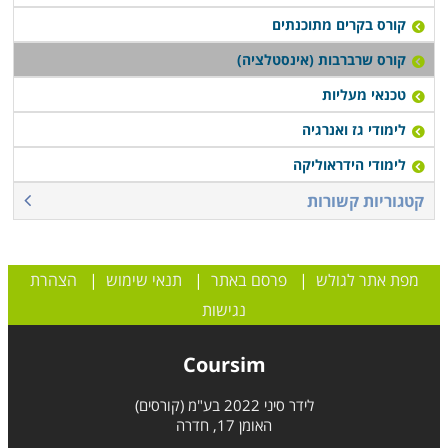
קורס בקרים מתוכנתים
קורס שרברבות (אינסטלציה)
טכנאי מעליות
לימודי גז ואנרגיה
לימודי הידראוליקה
קטגוריות קשורות
מפת אתר לגולש
|
פרסם באתר
|
תנאי שימוש
|
הצהרת
נגישות
Coursim
לידר סיני 2022 בע"מ (קורסים)
האומן 17, חדרה