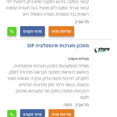
קיטור והסקה. פירוש התקנה שלא ניתן להפעיל דוד
קיטור או דוד הסקה ללא מפעיל בעל תעודת הסמכה
העמודים הבאים באתר קורסים מוקדשים למסלולי לימוד
רשמית בכל משמרת. מטרת המסלול היא
מקצועיים מגוונים בתחומי האינסטלציה. מעבר להכשרת
תל-אביב
הבסיס, ניתן למצוא בין הקורסים המוצעים גם התמחויות
ייחודיות אשר משמשות להעשרת הכלים המקצועיים והגדלת
שליחת פניה
פרטי הקורס

מגוון הפתרונות והשירותים הניתנים ללקוח הפרטי או
המוסדי. בין אלו תוכלו למצוא למשל הכשרת מפעילי דודי
מתכנן מערכות אינסטלציה SIP
קיטור והסקה, התקנת משאבות ומערכות שאיבה, ניקוי, חיטוי
מכללת מישלב
ותחזוקת מערכות מי שתיה וצנרת, אחזקת רשתות ביוב,
מסלול התמקצעות בתכנון מערכות אינסטלציה,
התקנת מערכת מים אפורים למחזור, ודוגמי מי ביוב שפכים
בהתאם להוראות למתקני תברואה מהדורת 2007,
וקולחין. רובם של מסלולים אלו הם בהשגחת משרד
לתקנים, להיבטי פיקוח עליון, ובקרה מעשית באתר
הבריאות, ודורשים כתנאי קבלה את תעודת קורס השרברבות
ובשטח. בנוסף נלמד מתן פתרונות הנדסיים
הבסיסי בהסמכת משרד התמ"ת.
להבטחת תפקודן התקין של המערכות ואיכותן.
מקום
קורס אינסטלציה ניתן ללמוד במספר מכללות ברחבי הארץ
תל-אביב
חיפה
שרובן מתמחות בקורסים בתחום המקצועי. ניתן למצוא
שליחת פניה
פרטי הקורס
