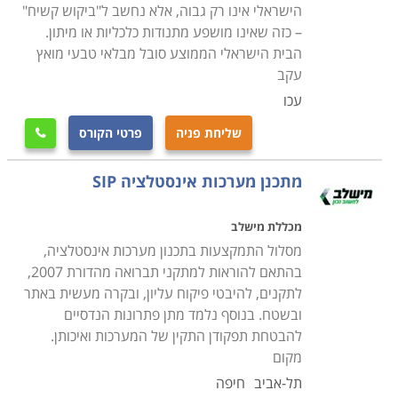
בממוצע.
הישראלי אינו רק גבוה, אלא נחשב ל"ביקוש קשיח"
– כזה שאינו מושפע מתנודות כלכליות או מיתון.
הבית הישראלי הממוצע סובל מבלאי טבעי מואץ
העמודים הבאים באתר קורסים מוקדשים למסלולי לימוד
עקב
מקצועיים מגוונים בתחומי האינסטלציה. מעבר להכשרת
עכו
הבסיס, ניתן למצוא בין הקורסים המוצעים גם התמחויות
שליחת פניה
פרטי הקורס
ייחודיות אשר משמשות להעשרת הכלים המקצועיים והגדלת

מגוון הפתרונות והשירותים הניתנים ללקוח הפרטי או
מתכנן מערכות אינסטלציה SIP
המוסדי. בין אלו תוכלו למצוא למשל הכשרת מפעילי דודי
קיטור והסקה, התקנת משאבות ומערכות שאיבה, ניקוי, חיטוי
מכללת מישלב
ותחזוקת מערכות מי שתיה וצנרת, אחזקת רשתות ביוב,
מסלול התמקצעות בתכנון מערכות אינסטלציה,
התקנת מערכת מים אפורים למחזור, ודוגמי מי ביוב שפכים
בהתאם להוראות למתקני תברואה מהדורת 2007,
וקולחין. רובם של מסלולים אלו הם בהשגחת משרד
לתקנים, להיבטי פיקוח עליון, ובקרה מעשית באתר
הבריאות, ודורשים כתנאי קבלה את תעודת קורס השרברבות
ובשטח. בנוסף נלמד מתן פתרונות הנדסיים
הבסיסי בהסמכת משרד התמ"ת.
להבטחת תפקודן התקין של המערכות ואיכותן.
מקום
תל-אביב
חיפה
קורס אינסטלציה ניתן ללמוד במספר מכללות ברחבי הארץ