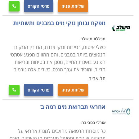
שרובן מתמחות בקורסים בתחום המקצועי. ניתן למצוא
שליחת פניה
פרטי הקורס

לימודי שרברבות בתל אביב, בירושלים, קורס
אינסטלציה בבאר שבע, חיפה ובערים גדולות נוספות.
מפקח ובוחן נזקי מים במבנים ותשתיות
מכללת מישלב
כשלי איטום, רטיבות ונזקי צנרת, הם בין הנזקים
הנפוצים ביותר במבנים, והם מהווים מפגע אסתטי
הפוגע באיכות החיים, מסכן את בטיחות ובריאות
הדייר, ומוריד את ערך הנכס. כשלים אלה גורמים
תל-אביב
שליחת פניה
פרטי הקורס

אחראי תברואת מים רמה ב'
אורלי בסביבה
כל מוסדות הרפואה מחויבים למנות אחראי על
תחזוקה שוטפת ותפעול מערכות מי השתייה. קורס