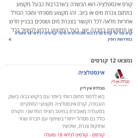
קורס אינסטלציה הוא הכשרה בשרברבות כבעל מקצוע
בתחום צנרת מים או ביוב. זהו מקצוע מסורתי ומוכר הכולל
אחריות מלאה לכל הקשור בצנרת מים ושפכים בבניין חדש
או תחזוקתם במבנה ישן. בעל המקצוע נדרש לטיפול בכל
קרא עוד על
קורס שרברבות וטכנולוגית מים - קורסים לגילאי 18 ומעלה
צינור שהתפוצץ או סתימה בדירה פרטית או בבניין דירות
במדרשת רופין
משותף, ועד למתן ייעוץ לגבי התקנת מערכת שלמה של
צנרת בבניין חדש וגדול. אחריותו נוגעת לרוב בתחום שבין
נמצאו 12 קורסים
צנרת הבניין המרכזית ועד צנרת הביוב העירונית, כולל
אינסטלציה
האבזרים המחוברים לה. ישנם שני סוגים עיקריים של
עבודת שרברבות: הרכבת מערכות חדשות, ואיתור ותיקון
מכללת אין ליין
תקלות במערכת קיימת. ישנם שרברבים העובדים כעצמאי,
בוא ללמוד תחום רווחי ביותר עם ביקוש גבוה בשוק
לעתים כעסק של אדם אחד בלבד, וכן הפעילים בחברות
העבודה, קורס אינסטלציה מקצועי המתקיים
אינסטלציה, ובחברות בעלות התמחות רחבה יותר בתחום
במעבדה מאובזרת במיטב הציוד החדשני. הקורס
הבנייה.
כולל גם מסלול ייחודי בשיתוף עם חברת שחר
אחזקות צנרת, שיכשיר
מעבר לעבודתם של שרברבים בתיקון ובהצבת צנרת
קורסים - קורסים לגילאי 18 ומעלה