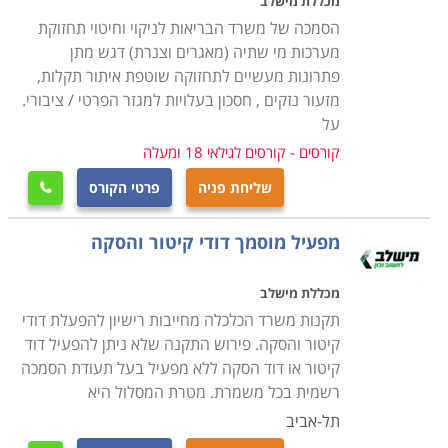
מכללת מישלב
מים אפורים ושפכים, ביניהן קריאת תרשימי בניין כדי לזהות
הסמכה של משרד הבריאות לניקוי וחיטוי תחזוקת
היכן ממוקמת צנרת המים, הביוב והאיוורור שלו, טיפול
מערכות מי שתיה (מאגרים וצנרת) דגש מתן
בנזילות והתקנות של מערכות אינסטלציה, אסלות וכלים
פתרונות מעשיים לתחזוקה שוטפת איתור תקלות,
סניטריים, ברזים, מערכות חימום מים, זיהוי כשלים בציוד
מזעור נזקים , חסכון בעלויות למגזר הפרטי / ציבורי.
על
ומערכות הצנרת והסיבות להם, התקנה, תיקון ואחזקה של
מתקני אינסטלציה פרטיים, מסחריים ותעשייתיים, כיווני
קורסים - קורסים לגילאי 18 ומעלה
זרימה, תגובות כימיות ופיזיקליות של מים כשבאים במגע עם
שליחת פניה
פרטי הקורס

חומרים שונים, זיהוי וסימון נקודות חיבור ומעברים של
צינורות בקירות ותחת רצפות, מדידה, חיתוך, כיפוף, השחלת
מפעיל מוסמך דודי קיטור והסקה
והברגת צנרת באופן ידני ובאמצעות ציוד מקצועי, טיפול
במערכות דודי שמש, חיבור צינורות ואבזרים באמצעות
מכללת מישלב
תקנות משרד הכלכלה מחייבות רישיון להפעלת דודי
שיטות הלחמה, מתאמים, חיבורים, מצמדים ומסעפים שונים,
קיטור והסקה. פירוש התקנה שלא ניתן להפעיל דוד
בדיקת ואומדן דליפות בצינורות באמצעות מד לחץ מים
קיטור או דוד הסקה ללא מפעיל בעל תעודת הסמכה
ואוויר. כל אלו מתוך מודעות והענות לכל תקני הבקרה
רשמית בכל משמרת. מטרת המסלול היא
והבטיחות על פי תקנות החוק ואבטחת האיכות הנדרשת
תל-אביב
מבעל מקצוע אחראי.