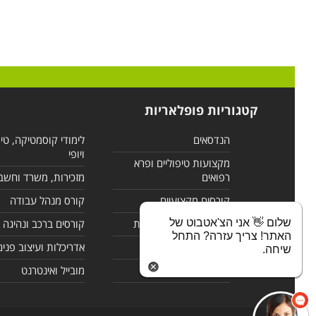
קטגוריות פופלאריות
הנדסאים
לימודי קוסמטיקה, טי
ויופי
מקצועות טיפוליים ופרא
רפואים
מזכירות, משרד וחשב
קורסים מקצועיים
קורס מנהל עבודה
שלום 👋 אני הצ'אטבוט של
לימודי מחשבים ורשתות
קורסים ברכב ונהיגה
האתר! צריך עזרה? התחל
קורסים בניהול
אדריכלות ועיצוב פנים
שיחה.
לימודי שפות
מובייל ואינטרנט