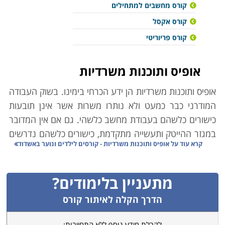
קורס מחשבים למתחילים
קורס אקסל
קורס פריוריטי
אופיס ותוכנות משרדיות
אופיס ותוכנות משרדיות הן ידע הכרחי בימינו. בשוק העבודה
המודרני כבר כמעט ולא נותרו משרות אשר אינן תובעות
כישורים כלשהם בעבודת מחשב כלשהי. גם אם אין המדובר
במגזר ההייטק ותעשייה מתקדמת, כישורים כלשהם נדרשים
קרא עוד על
אופיס ותוכנות משרדיות - קורסים לילדים ונוער באשדוד
כמעט תמיד. גם אם לא מדובר במשימות טכנולוגיות
מורכבות, כמעט כל עובד נדרש למיומנות ברמה זו או אחרת,
ומי שאין ברשותו כלים בסיסיים בתחום יגביל משמעותית את
מתעניין בלימודים?
תחומי התעסוקה האפשריים עבורו. גם מי ש"לא מתחבר"
הדרך הקלה לאיתור קורס
למחשב מחויב ברכישת כלי יסוד שיאפשרו לו פעילות
מקצועית סדירה ויעילה, תקשורת עם עמיתיו, ויכולת שימוש
לקבלת מידע נוסף ללא התחייבות: