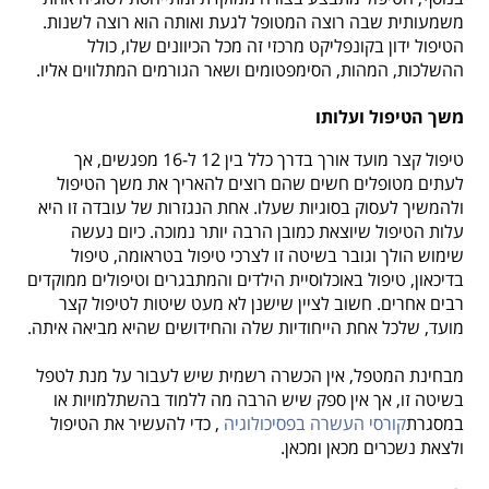
משמעותית שבה רוצה המטופל לגעת ואותה הוא רוצה לשנות.
הטיפול ידון בקונפליקט מרכזי זה מכל הכיוונים שלו, כולל
ההשלכות, המהות, הסימפטומים ושאר הגורמים המתלווים אליו.
משך הטיפול ועלותו
טיפול קצר מועד אורך בדרך כלל בין 12 ל-16 מפגשים, אך
לעתים מטופלים חשים שהם רוצים להאריך את משך הטיפול
ולהמשיך לעסוק בסוגיות שעלו. אחת הנגזרות של עובדה זו היא
עלות הטיפול שיוצאת כמובן הרבה יותר נמוכה. כיום נעשה
שימוש הולך וגובר בשיטה זו לצרכי טיפול בטראומה, טיפול
בדיכאון, טיפול באוכלוסיית הילדים והמתבגרים וטיפולים ממוקדים
רבים אחרים. חשוב לציין שישנן לא מעט שיטות לטיפול קצר
מועד, שלכל אחת הייחודיות שלה והחידושים שהיא מביאה איתה.
מבחינת המטפל, אין הכשרה רשמית שיש לעבור על מנת לטפל
בשיטה זו, אך אין ספק שיש הרבה מה ללמוד בהשתלמויות או
במסגרת
קורסי העשרה בפסיכולוגיה
, כדי להעשיר את הטיפול
ולצאת נשכרים מכאן ומכאן.