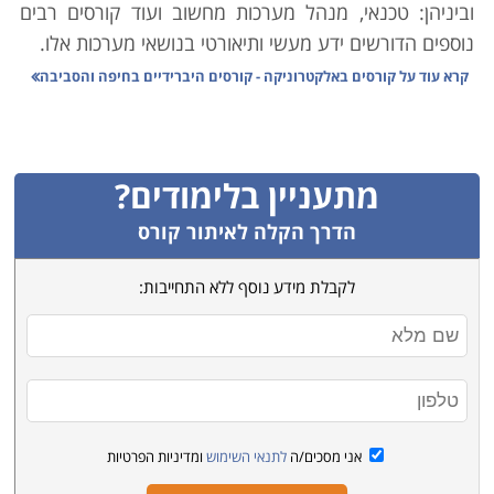
וביניהן: טכנאי, מנהל מערכות מחשוב ועוד קורסים רבים
נוספים הדורשים ידע מעשי ותיאורטי בנושאי מערכות אלו.
קרא עוד על
קורסים באלקטרוניקה - קורסים היברידיים בחיפה והסביבה
במסגרת הקורסים בתחום תוכלו בתוך זמן קצר, לרכוש
מקצוע שעשוי להיות הצעד הראשון לקראת תחילתה של
קריירה מקצועית מצליחה, שכן מרבית המוצרים החשמליים
מתעניין בלימודים?
כיום, עובדים על מערכות אלקטרוניות מורכבות ועדינות
והצורך באנשי מקצוע בתחום זה עולה מידי שנה, כמו גם
הדרך הקלה לאיתור קורס
ניתן להתחיל בחברה בתפקיד זוטר ועם הזמן לעבור קורסי
לקבלת מידע נוסף ללא התחייבות:
העשרה ולהתקדם לתפקידים בכירים.
מרבית הלימודים אינם דורשים כל ידע מוקדם, עם זאת
בחלקם יש צורך לעבור מבחני קבלה הבוחנים ידע בסיסי
ביותר באנגלית ומתמטיקה ולכן בטרם אתם נרשמים לאחד
הקורסים , חשוב כי תוודאו כי אתם עומדים בתנאי הקבלה,
אני מסכים/ה
לתנאי השימוש
ומדיניות הפרטיות
כדי שתוכלו מיד להתחיל בקורס ועם סיומו לצאת עם תעודה