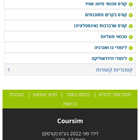
להשתלב תחילה בחברה מקצועית ומובילה בתחום
קורס טכנאי מיזוג אוויר
האלקטרוניקה והחשמל ולצבור ידע וניסיון ורק בשלב מאוחר
קורס בקרים מתוכנתים
יותר, לפתוח עסק עצמאי, שכן ישנה אחריות רבה לעסק
קורס שרברבות (אינסטלציה)
העומד בפני עצמו על כל טעות או תקלה מאשר גיבוי הניתן
טכנאי מעליות
מהחברה המעסיקה.
לימודי גז ואנרגיה
לימודי הידראוליקה
קטגוריות קשורות
מפת אתר לגולש
|
פרסם באתר
|
תנאי שימוש
|
הצהרת
נגישות
Coursim
לידר סיני 2022 בע"מ (קורסים)
האומן 17, חדרה