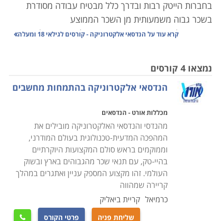
בחברות הייטק רבות ובדרך כלל מבטיח עבודה מסודרת
בשכר גבוה משמעותית מן השכר הממוצע
במשק. אלקטרוניקה מצויה סביבנו בכל מקום. החל במערת
קרא עוד על
הנדסאי אלקטרוניקה - קורסים לגילאי 18 ומעלה
הסטריאו, דרך מערכות הרכב שלנו, המחשב האישי, הטלפון,
הטלוויזיה, המיקרוגל ואפילו מתגי התאורה ושקעי הטלפון של
נמצאו 4 קורסים
הבית. עד לפני שניים שלושה עשורים נחשבה לתחום
הנדסאי אלקטרוניקה בהתמחות מחשבים
מסתורי שלמדו אותו מתי מעט. לאורך השנים התפתח מאוד
התחום ועבר התקדמות מדהימה. תופעות כמו מזעור,
מכללות אורט - הנדסאים
מיני-אופטיקה וכדומה הן תופעות חדשות שמקורן בעולם זה
מהנדסי והנדסאי האלקטרוניקה מובילים את
ומיושמות במאות אפליקציות בהן אנו משתמשים באופן יום
המהפכה המדעית-טכנולוגית בעולם המודרני,
יומי.
וממוקמים בראש סולם המקצועות היוקרתיים
בהיי-טק, עם תנאי שכר מהגבוהים בארץ ובשוק
מה נלמד בקורס
העולמי. זהו מקצוע המספק עניין ואתגרים במהלך
לימודים אלו הם דלת הכניסה שלך לעולם האלקטרוניקה.
קריירה שמהווה
במסגרת הקורס נלמדים יסודות החשמל, מעגלים, זרם, מתח
כרמיאל
קריית ביאליק
והתנגדות חשמלית, העברת מסרים חשמליים, והשליטה
שליחת פניה
פרטי הקורס
