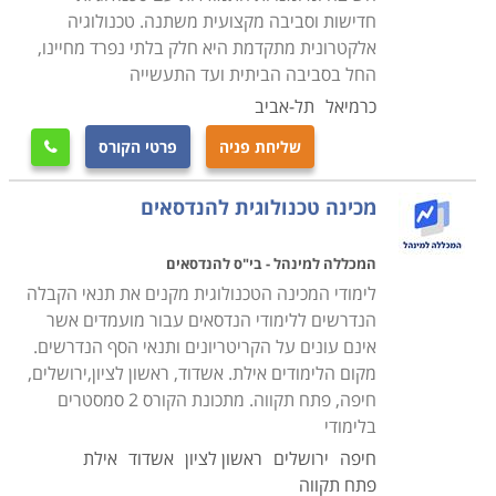
בין שאין לכם כל רקע קודם בתחום, ובין שאתם עוסקים
חדישות וסביבה מקצועית משתנה. טכנולוגיה
בצורה זו או אחרת בתחום, לימודים אלה מעניקים לכם את
אלקטרונית מתקדמת היא חלק בלתי נפרד מחיינו,
כל הידע והכלים איתם תוכלו לא רק להבין מערכות אלא גם
החל בסביבה הביתית ועד התעשייה
לבנות, לתחזק ולהפעילן. לימודי הנדסאי אלקטרוניקה זמינים
כרמיאל
תל-אביב
בכל רחבי הארץ ונלמדים במכללות מקצועיות בערים
שליחת פניה
פרטי הקורס

הגדולות בישראל כדוגמת תל אביב, חיפה, ירושלים ובאר
שבע.
מכינה טכנולוגית להנדסאים
המכללה למינהל - בי"ס להנדסאים
לימודי המכינה הטכנולוגית מקנים את תנאי הקבלה
הנדרשים ללימודי הנדסאים עבור מועמדים אשר
אינם עונים על הקריטריונים ותנאי הסף הנדרשים.
מקום הלימודים אילת. אשדוד, ראשון לציון,ירושלים,
חיפה, פתח תקווה. מתכונת הקורס 2 סמסטרים
בלימודי
חיפה
ירושלים
ראשון לציון
אשדוד
אילת
פתח תקווה