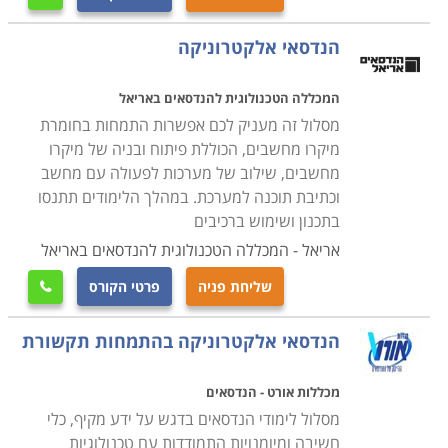
בעוצמה שלהם ובהופעתם. במסגרת היסודות והמבואות
נלמד האופן בו מתקשרים רכיבים שונים במערכת
הנדסאי אלקטרוניקה
אלקטרונית על מנת לייצר תוצר רצוי.
המכללה הטכנולוגית להנדסאים באריאל
העברת ביטים בינאריים של הספרות אפס ואחת היא
מסלול זה מעניק לכם אפשרות התמחות בחומרת
מיקרו מחשבים, הכוללת פיתוח ובניה של מיקרו
למעשה הבסיס לכל המכשירים בהם אנו עושים שימוש.
מחשבים, שילוב של מערכות לפעולה עם מחשב
היכולת לבנות מערכות בעלות רכיבים פיזיים ייעודיים ובעלי
וכתיבת תוכנה למערכת. במהלך הלימודים תתנסו
מטרה, וליצור ביניהם תקשורת בינארית היא למעשה היכולת
בתכנון ושימוש ברכיבים
שבזכותה קיימים אין ספור מכשירים בעלי פונקציונליות
אריאל - המכללה הטכנולוגית להנדסאים באריאל
מרשימה ביותר למען האדם. במסגרת לימודים אלו נלמדת
שליחת פניה
פרטי הקורס
צורת תקשורת זו לעומקה, ועל בסיסה ניגשים לתחומי

ההתמחות השונים, לומדים כיצד לתכנן מערכת על כל
הנדסאי אלקטרוניקה בהתמחות תקשורת
מרכיביה, וכיצד מתכנתים את פעילותה.
מכללות אורט - הנדסאים
למי מיועדים הלימודים
מסלול לימודי הנדסאים בדגש על ידע מקיף, כלי
בין שלמדתם אלקטרוניקה במגמה ייעודית בתיכון מקצועי,
חשיבה ומיומנויות התמודדות עם טכנולוגיות