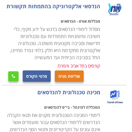
בעוצמה שלהם ובהופעתם. במסגרת היסודות והמבואות
הנדסאי אלקטרוניקה בהתמחות תקשורת
נלמד האופן בו מתקשרים רכיבים שונים במערכת
אלקטרונית על מנת לייצר תוצר רצוי.
מכללות אורט - הנדסאים
מסלול לימודי הנדסאים בדגש על ידע מקיף, כלי
העברת ביטים בינאריים של הספרות אפס ואחת היא
חשיבה ומיומנויות התמודדות עם טכנולוגיות
חדישות וסביבה מקצועית משתנה. טכנולוגיה
למעשה הבסיס לכל המכשירים בהם אנו עושים שימוש.
אלקטרונית מתקדמת היא חלק בלתי נפרד מחיינו,
היכולת לבנות מערכות בעלות רכיבים פיזיים ייעודיים ובעלי
החל בסביבה הביתית ועד התעשייה
מטרה, וליצור ביניהם תקשורת בינארית היא למעשה היכולת
קורסים בתל אביב והמרכז
שבזכותה קיימים אין ספור מכשירים בעלי פונקציונליות
שליחת פניה
פרטי הקורס
מרשימה ביותר למען האדם. במסגרת לימודים אלו נלמדת

צורת תקשורת זו לעומקה, ועל בסיסה ניגשים לתחומי
מכינה טכנולוגית להנדסאים
ההתמחות השונים, לומדים כיצד לתכנן מערכת על כל
מרכיביה, וכיצד מתכנתים את פעילותה.
המכללה למינהל - בי"ס להנדסאים
לימודי המכינה הטכנולוגית מקנים את תנאי הקבלה
למי מיועדים הלימודים
הנדרשים ללימודי הנדסאים עבור מועמדים אשר
בין שלמדתם אלקטרוניקה במגמה ייעודית בתיכון מקצועי,
אינם עונים על הקריטריונים ותנאי הסף הנדרשים.