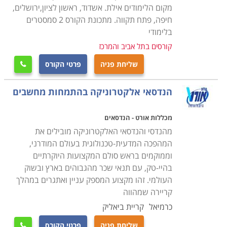
בין שאין לכם כל רקע קודם בתחום, ובין שאתם עוסקים
מקום הלימודים אילת. אשדוד, ראשון לציון,ירושלים,
בצורה זו או אחרת בתחום, לימודים אלה מעניקים לכם את
חיפה, פתח תקווה. מתכונת הקורס 2 סמסטרים
בלימודי
כל הידע והכלים איתם תוכלו לא רק להבין מערכות אלא גם
קורסים בתל אביב והמרכז
לבנות, לתחזק ולהפעילן. לימודי הנדסאי אלקטרוניקה זמינים
בכל רחבי הארץ ונלמדים במכללות מקצועיות בערים
שליחת פניה
פרטי הקורס

הגדולות בישראל כדוגמת תל אביב, חיפה, ירושלים ובאר
שבע.
הנדסאי אלקטרוניקה בהתמחות מחשבים
מכללות אורט - הנדסאים
מהנדסי והנדסאי האלקטרוניקה מובילים את
המהפכה המדעית-טכנולוגית בעולם המודרני,
וממוקמים בראש סולם המקצועות היוקרתיים
בהיי-טק, עם תנאי שכר מהגבוהים בארץ ובשוק
העולמי. זהו מקצוע המספק עניין ואתגרים במהלך
קריירה שמהווה
כרמיאל
קריית ביאליק
שליחת פניה
פרטי הקורס
