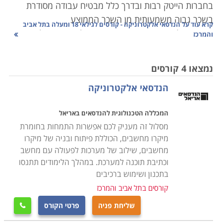
בחברות הייטק רבות ובדרך כלל מבטיח עבודה מסודרת
בשכר גבוה משמעותית מן השכר הממוצע
קרא עוד על
הנדסאי אלקטרוניקה - קורסים לגילאי 18 ומעלה בתל אביב
במשק. אלקטרוניקה מצויה סביבנו בכל מקום. החל במערת
והמרכז
הסטריאו, דרך מערכות הרכב שלנו, המחשב האישי, הטלפון,
הטלוויזיה, המיקרוגל ואפילו מתגי התאורה ושקעי הטלפון של
נמצאו 4 קורסים
הבית. עד לפני שניים שלושה עשורים נחשבה לתחום
הנדסאי אלקטרוניקה
מסתורי שלמדו אותו מתי מעט. לאורך השנים התפתח מאוד
התחום ועבר התקדמות מדהימה. תופעות כמו מזעור,
המכללה הטכנולוגית להנדסאים באריאל
מיני-אופטיקה וכדומה הן תופעות חדשות שמקורן בעולם זה
מסלול זה מעניק לכם אפשרות התמחות בחומרת
ומיושמות במאות אפליקציות בהן אנו משתמשים באופן יום
מיקרו מחשבים, הכוללת פיתוח ובניה של מיקרו
יומי.
מחשבים, שילוב של מערכות לפעולה עם מחשב
וכתיבת תוכנה למערכת. במהלך הלימודים תתנסו
מה נלמד בקורס
בתכנון ושימוש ברכיבים
לימודים אלו הם דלת הכניסה שלך לעולם האלקטרוניקה.
קורסים בתל אביב והמרכז
במסגרת הקורס נלמדים יסודות החשמל, מעגלים, זרם, מתח
שליחת פניה
פרטי הקורס

והתנגדות חשמלית, העברת מסרים חשמליים, והשליטה