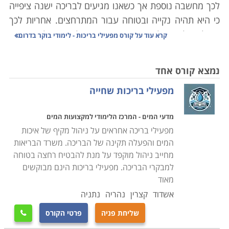
לכך מחשבה נוספת אך כשאנו מגיעים לבריכה ישנה ציפייה
כי היא תהיה נקייה ובטוחה עבור המתרחצים. אחריות לכך
מוטלת על מפעיל המקום אשר תפקידו לדאוג כי למתרחצים
קרא עוד על
קורס מפעילי בריכות - לימודי בוקר בדרום
תהיה חוויה חיובית הן בהיבט הניקיון והן בהיבט הבטיחות.
מנקודת מבט אחרת אם בריכה אינה מתוחזקת והיגיינית
נמצא קורס אחד
המתרחצים מצויים בסיכון להיפצע או לחלות. לכן, יש צורך
מפעילי בריכות שחייה
בקורס מפעילי בריכות מיומנים שהוכשרו במיוחד וידעו לקחת
בחשבון את כל ההיבטים הכרוכים בהפעלת הבריכה.
מדעי המים - המרכז הלימודי למקצועות המים
מפעילי בריכה אחראים על ניהול מקיף של איכות
במסגרת קורס מפעילי בריכות נלמדים כל תחומי האחזקה
המים והפעלה תקינה של הבריכה. משרד הבריאות
והניהול, תפעול של תהליכים סביבתיים, מערכת הסינון
מחייב ניהול מוקפד על מנת להבטיח רחצה בטוחה
ותחזוקת הבריכה ועבודה
מול גורמים חיצוניים כדוגמת
למבקרי הבריכה. מפעילי בריכות הינם מבוקשים
ספקים, מתרחצים ורשויות
.
מאוד
תחומי הלימוד בקורס נחלקים לנושאים על פי סוג העבודה
אשדוד
קצרין
נהריה
נתניה
הנדרשת. בתחום המים נלמדת כל תורת השמירה והפיקוח
שליחת פניה
פרטי הקורס

על איכות המים, השימוש בחומרי ניקוי וסטריליזציה כדוגמת