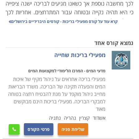
לכך מחשבה נוספת אך כשאנו מגיעים לבריכה ישנה ציפייה
כי היא תהיה נקייה ובטוחה עבור המתרחצים. אחריות לכך
מוטלת על מפעיל המקום אשר תפקידו לדאוג כי למתרחצים
קרא עוד על
קורס מפעילי בריכות - קורסים היברידיים בירושלים
תהיה חוויה חיובית הן בהיבט הניקיון והן בהיבט הבטיחות.
מנקודת מבט אחרת אם בריכה אינה מתוחזקת והיגיינית
נמצא קורס אחד
המתרחצים מצויים בסיכון להיפצע או לחלות. לכן, יש צורך
מפעילי בריכות שחייה
בקורס מפעילי בריכות מיומנים שהוכשרו במיוחד וידעו לקחת
בחשבון את כל ההיבטים הכרוכים בהפעלת הבריכה.
מדעי המים - המרכז הלימודי למקצועות המים
מפעילי בריכה אחראים על ניהול מקיף של איכות
במסגרת קורס מפעילי בריכות נלמדים כל תחומי האחזקה
המים והפעלה תקינה של הבריכה. משרד הבריאות
והניהול, תפעול של תהליכים סביבתיים, מערכת הסינון
מחייב ניהול מוקפד על מנת להבטיח רחצה בטוחה
ותחזוקת הבריכה ועבודה
מול גורמים חיצוניים כדוגמת
למבקרי הבריכה. מפעילי בריכות הינם מבוקשים
ספקים, מתרחצים ורשויות
.
מאוד
תחומי הלימוד בקורס נחלקים לנושאים על פי סוג העבודה
אשדוד
קצרין
נהריה
נתניה
הנדרשת. בתחום המים נלמדת כל תורת השמירה והפיקוח
שליחת פניה
פרטי הקורס

על איכות המים, השימוש בחומרי ניקוי וסטריליזציה כדוגמת