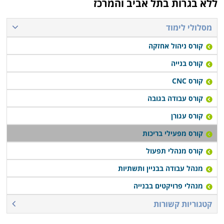
ללא בגרות בתל אביב והמרכז
בריכה, כאמור, היא מקום בו מתאספת כמות גדולה של
אנשים לצרכי הנאה או ספורט, אך מאחר ופעילות זו כרוכה
מסלולי לימוד
בכניסה למים, בין שהם רדודים ובין שהם עמוקים, נוצר
קורס ניהול אחזקה
פוטנציאל סיכון גבוה. ככל שהמקום מלא ועמוס יותר
באנשים כך עולה הסיכון. יכולת האתר לתפקד בצורה
קורס בנייה
אופטימאלית לכל אורך שרשרת הערך שלה היא זו שבסופו
קורס CNC
של דבר תבטיח את בטיחותם של המתרחצים במקום
.
קורס עבודה בגובה
קורס עגורן
מעבר לכך, פרט לפן הבטיחותי, מדובר בעסק לכל דבר ויש
לנהל אותו ככזה על מנת לשאוב ממנו את מירב הערך
קורס מפעילי בריכות
למנהלים ולבעלים, ועל מנת להבטיח תפקוד מיטבי של
קורס מנהלי תפעול
המקום
.
מנהל עבודה בבניין ותשתיות
מנהלי פרויקטים בבנייה
קטגוריות קשורות