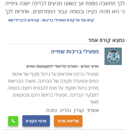
לכך מחשבה נוספת אך כשאנו מגיעים לבריכה ישנה ציפייה
כי היא תהיה נקייה ובטוחה עבור המתרחצים. אחריות לכך
מוטלת על מפעיל המקום אשר תפקידו לדאוג כי למתרחצים
קרא עוד על
קורס מפעילי בריכות - קורסים היברידיים
תהיה חוויה חיובית הן בהיבט הניקיון והן בהיבט הבטיחות.
מנקודת מבט אחרת אם בריכה אינה מתוחזקת והיגיינית
נמצא קורס אחד
המתרחצים מצויים בסיכון להיפצע או לחלות. לכן, יש צורך
מפעילי בריכות שחייה
בקורס מפעילי בריכות מיומנים שהוכשרו במיוחד וידעו לקחת
בחשבון את כל ההיבטים הכרוכים בהפעלת הבריכה.
מדעי המים - המרכז הלימודי למקצועות המים
מפעילי בריכה אחראים על ניהול מקיף של איכות
במסגרת קורס מפעילי בריכות נלמדים כל תחומי האחזקה
המים והפעלה תקינה של הבריכה. משרד הבריאות
והניהול, תפעול של תהליכים סביבתיים, מערכת הסינון
מחייב ניהול מוקפד על מנת להבטיח רחצה בטוחה
ותחזוקת הבריכה ועבודה
מול גורמים חיצוניים כדוגמת
למבקרי הבריכה. מפעילי בריכות הינם מבוקשים
ספקים, מתרחצים ורשויות
.
מאוד
תחומי הלימוד בקורס נחלקים לנושאים על פי סוג העבודה
אשדוד
קצרין
נהריה
נתניה
הנדרשת. בתחום המים נלמדת כל תורת השמירה והפיקוח
שליחת פניה
פרטי הקורס

על איכות המים, השימוש בחומרי ניקוי וסטריליזציה כדוגמת