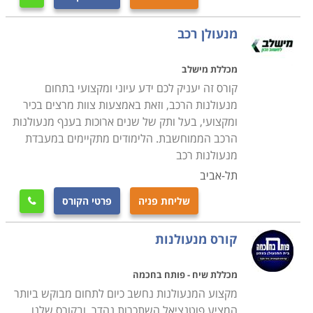
המנעולים ומערכות הנעילה השונות, טכניקות פריצה,
מנעולים אנלוגיים ואלקטרונים והכשרה מעשית פרקטית
מנעולן רכב
לפתיחת תקלות באופן מדויק, מבלי לגרום נזק למערכת
עצמה.
מכללת מישלב
קורס זה יעניק לכם ידע עיוני ומקצועי בתחום
מנעולנות הרכב, וזאת באמצעות צוות מרצים בכיר
הקורס מותאם לאנשים עובדים, בתכנית לימודים מרוכזת, כך
ומקצועי, בעל ותק של שנים ארוכות בענף מנעולנות
שניתן להמשיך לעבוד במקביל ללימודים בקורס ובתוך כ- 4
הרכב הממוחשבת. הלימודים מתקיימים במעבדת
חודשים לקבל תעודה מקצועית בתחום, אשר באמצעותה
מנעולנות רכב
ניתן להשתלב במקומות עבודה רבים כשכיר או לחילופין
תל-אביב
לפתוח עסק עצמאי.
שליחת פניה
פרטי הקורס

היכן ניתן ללמוד
קורס מנעולנות
לימודי קורס מנעולנות מתקיימים במרכזי לימוד רבים,
מכללת שיח - פותח בחכמה
בתכניות לימודים אישיות עם לווי מקצועי צמוד, כאשר חשוב
מקצוע המנעולנות נחשב כיום לתחום מבוקש ביותר
לוודא כי מקום הלימודים הינו עם וותק והמורים הינם מנוסים
המציע פוטנציאל השתכרות נהדר, ובקורס שלנו