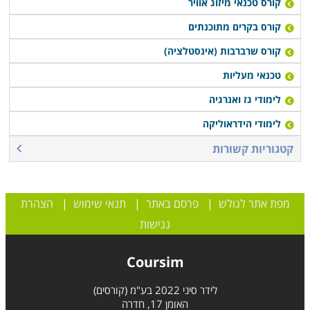
קורס טכנאי מיזוג אוויר
קורס בקרים מתוכנתים
קורס שרברבות (אינסטלציה)
טכנאי מעליות
לימודי גז ואנרגיה
לימודי הידראוליקה
קטגוריות קשורות
מפת אתר לגולש
|
פרסם באתר
|
תנאי שימוש
|
הצהרת
נגישות
Coursim
לידר סיני 2022 בע"מ (קורסים)
האומן 17, חדרה