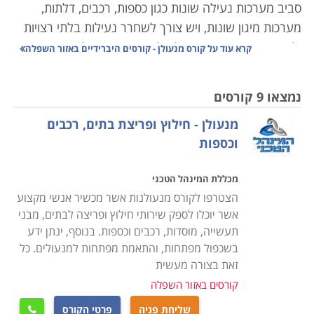
סביב מערכות נעילה שונות כגון כספות, רכבים, דלתות,
מערכות מיגון שונות, ויש צורך לשחרר נעילות בלתי רצויות
ולשחרר מפתחות, תוך יכולת לאבחן את התקלה באופן מהיר,
קרא עוד על
קורס מנעולן - קורסים היברידיים באזור השפלה
יעיל ואפקטיבי.
נמצאו 9 קורסים
רבים מאתנו נתקלים בבעיה המוכרת של דלת שלא ניתן
מנעולן - חילוץ ופריצת בתים, רכבים
לנעול אותה בשל מפתח שנשבר בתוך המנעול או רכב
וכספות
שננעל בשל מפתח שנשכח בתוך הרכב או הלך לאיבוד ואין
במקרה זה ברירה אלא להזמין איש מקצוע מנוסה שיוכל
מכללת המינהל הטכני
בתוך מספר דקות למצוא את הדרך לפרוץ את המערכת
הצטרפו לקורס מנעולנות אשר מכשיר אנשי מקצוע
ולאפשר הפעלה תקינה.
אשר יוכלו לספק שירותי חילוץ ופריצה לבתים, מבני
תעשייה, מוסדות, רכבים וכספות. בנוסף, ינתן ידע
קורס מנעולן מעניק ידע מהבסיס, כך שאין כל צורך בידע
בשכפול מפתחות, והתאמת מפתחות למנעולים. כל
מוקדם, וכל אחד שהתחום מעניין אותו, יוכל לקחת בו חלק
זאת בצורה מעשית
ולרכוש לעצמו מקצוע מבוקש ומוביל ואף רווחי ביותר.
קורסים באזור השפלה
במסגרת הקורס יועברו שיעורים תיאורטיים בנושאי סוגי
שליחת פניה
פרטי הקורס
