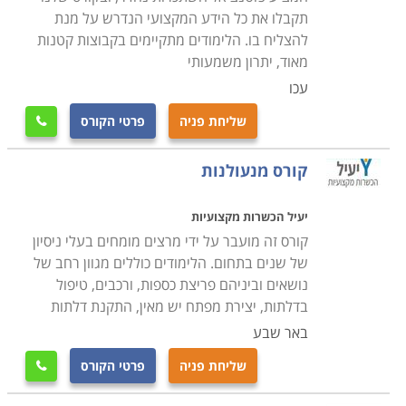
בתחום, כמו גם כי התעודה הניתנת בסיומו של הקורס הינו
תקבלו את כל הידע המקצועי הנדרש על מנת
מקצועית ומוכרת בחברות המובילות בתחום זה.
להצליח בו. הלימודים מתקיימים בקבוצות קטנות
מאוד, יתרון משמעותי
בחלק ממוסדות הלימוד קיימת מערכת השמה של כוח אדם,
עכו
אשר מטרתה לסייע למסיימים את הקורס בהצלחה למצוא
שליחת פניה
פרטי הקורס

מקום עבודה ולהשתלב מייד בשוק העבודה, לכן רצוי לבחור
קורס מנעולן במוסד לימודי אשר מעניק את השירות הזה על
קורס מנעולנות
מנת שתוכלו להתחיל בקריירה מצליחה מייד לאחר הקורס.
יעיל הכשרות מקצועיות
קורס זה מועבר על ידי מרצים מומחים בעלי ניסיון
של שנים בתחום. הלימודים כוללים מגוון רחב של
נושאים וביניהם פריצת כספות, ורכבים, טיפול
בדלתות, יצירת מפתח יש מאין, התקנת דלתות
באר שבע
שליחת פניה
פרטי הקורס
