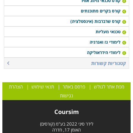
קורס טכנאי מיזוג אוויר
קורס בקרים מתוכנתים
קורס שרברבות (אינסטלציה)
טכנאי מעליות
לימודי גז ואנרגיה
לימודי הידראוליקה
קטגוריות קשורות
מפת אתר לגולש
|
פרסם באתר
|
תנאי שימוש
|
הצהרת
נגישות
Coursim
לידר סיני 2022 בע"מ (קורסים)
האומן 17, חדרה