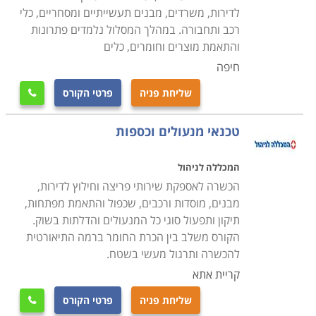
בתחום, כמו גם כי התעודה הניתנת בסיומו של הקורס הינו
לדירות, משרדים, מבנים תעשייתיים ומסחריים, כלי
מקצועית ומוכרת בחברות המובילות בתחום זה.
רכב ותחבורה. במהלך המסלול נלמדים פתרונות
והתאמת מוצרים וחומרים, כלים
חיפה
בחלק ממוסדות הלימוד קיימת מערכת השמה של כוח אדם,
אשר מטרתה לסייע למסיימים את הקורס בהצלחה למצוא
שליחת פניה
פרטי הקורס

מקום עבודה ולהשתלב מייד בשוק העבודה, לכן רצוי לבחור
קורס מנעולן במוסד לימודי אשר מעניק את השירות הזה על
טכנאי מנעולים וכספות
מנת שתוכלו להתחיל בקריירה מצליחה מייד לאחר הקורס.
המכללה לניהול
הכשרה לאספקת שירותי פריצה וחילוץ לדירות,
מבנים, מוסדות ורכבים, שכפול והתאמת מפתחות,
תיקון ותפעול סוגי כל המנעולים והדלתות בשוק.
הקורס משלב בין הכרת החומר ברמה התיאורטית
להכשרה ותרגול מעשי בשטח.
קריית אתא
שליחת פניה
פרטי הקורס
