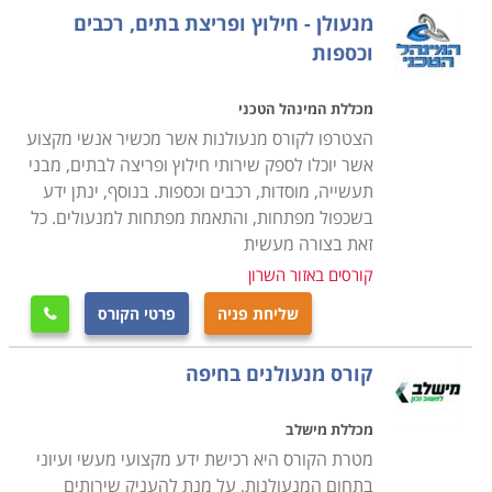
המנעולים ומערכות הנעילה השונות, טכניקות פריצה,
מנעולן - חילוץ ופריצת בתים, רכבים
מנעולים אנלוגיים ואלקטרונים והכשרה מעשית פרקטית
וכספות
לפתיחת תקלות באופן מדויק, מבלי לגרום נזק למערכת
עצמה.
מכללת המינהל הטכני
הצטרפו לקורס מנעולנות אשר מכשיר אנשי מקצוע
אשר יוכלו לספק שירותי חילוץ ופריצה לבתים, מבני
הקורס מותאם לאנשים עובדים, בתכנית לימודים מרוכזת, כך
תעשייה, מוסדות, רכבים וכספות. בנוסף, ינתן ידע
שניתן להמשיך לעבוד במקביל ללימודים בקורס ובתוך כ- 4
בשכפול מפתחות, והתאמת מפתחות למנעולים. כל
חודשים לקבל תעודה מקצועית בתחום, אשר באמצעותה
זאת בצורה מעשית
ניתן להשתלב במקומות עבודה רבים כשכיר או לחילופין
קורסים באזור השרון
לפתוח עסק עצמאי.
שליחת פניה
פרטי הקורס

היכן ניתן ללמוד
קורס מנעולנים בחיפה
לימודי קורס מנעולנות מתקיימים במרכזי לימוד רבים,
מכללת מישלב
בתכניות לימודים אישיות עם לווי מקצועי צמוד, כאשר חשוב
מטרת הקורס היא רכישת ידע מקצועי מעשי ועיוני
לוודא כי מקום הלימודים הינו עם וותק והמורים הינם מנוסים
בתחום המנעולנות, על מנת להעניק שירותים