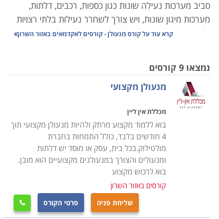
סביב מערכות נעילה שונות כגון כספות, רכבים, דלתות,
מערכות מיגון שונות, ויש צורך לשחרר נעילות בלתי רצויות
ולשחרר מפתחות, תוך יכולת לאבחן את התקלה באופן מהיר,
קרא עוד על
קורס מנעולן - קורסים לאקדמאים באזור השרון
יעיל ואפקטיבי.
נמצאו 9 קורסים
רבים מאתנו נתקלים בבעיה המוכרת של דלת שלא ניתן
מנעולן מקצועי
לנעול אותה בשל מפתח שנשבר בתוך המנעול או רכב
שננעל בשל מפתח שנשכח בתוך הרכב או הלך לאיבוד ואין
מכללת אין ליין
במקרה זה ברירה אלא להזמין איש מקצוע מנוסה שיוכל
בוא ללמוד מקצוע מרתק ולהיות מנעולן מקצועי תוך
בתוך מספר דקות למצוא את הדרך לפרוץ את המערכת
4 חודשים בלבד, כולל התמחות בחברת
ולאפשר הפעלה תקינה.
מולטילוק.בכל בית, עסק או מוסד יש דלתות
ומנעולים והצורך במנעולנים מקצועיים הוא מובן.
קורס מנעולן מעניק ידע מהבסיס, כך שאין כל צורך בידע
בוא לרכוש מקצוע
מוקדם, וכל אחד שהתחום מעניין אותו, יוכל לקחת בו חלק
קורסים באזור השרון
ולרכוש לעצמו מקצוע מבוקש ומוביל ואף רווחי ביותר.
שליחת פניה
פרטי הקורס

במסגרת הקורס יועברו שיעורים תיאורטיים בנושאי סוגי