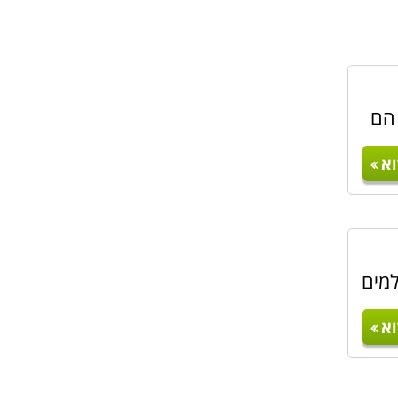
 הם
א
למים
א