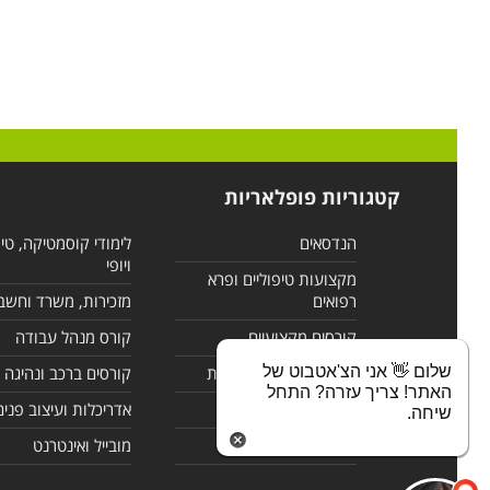
קטגוריות פופלאריות
הנדסאים
לימודי קוסמטיקה, טי
ויופי
מקצועות טיפוליים ופרא
רפואים
מזכירות, משרד וחשב
קורסים מקצועיים
קורס מנהל עבודה
שלום 👋 אני הצ'אטבוט של
לימודי מחשבים ורשתות
קורסים ברכב ונהיגה
האתר! צריך עזרה? התחל
קורסים בניהול
אדריכלות ועיצוב פנים
שיחה.
לימודי שפות
מובייל ואינטרנט