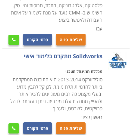
שניתן לתפעל בעזרתם.
פלסטיקה, אלקטרוניקה, מתכת, תרופות והיי-טק.
השימוש ב- CMM נועד על מנת לשמור על איכות
העבודה ולאפשר ביצוע
במסגרת קורס CNC לומדים הסטודנטים את כל יסודות עולם
זה, לרבות היסטוריה, התפתחות הענף, תרומתו לעולם
עכו
העיבוד השבבי, ההבדלים בין עולם זה ובין שיטות ואמצעי
שליחת פניה
פרטי הקורס

עיבוד שבבי אחרים וכדומה. כמו כן, במהלך הקורס מתנסים
הסטודנטים בתכנון, עיצוב, בניית וחריטת דגמים על מכונות
Solidworks מתקדם בלימוד אישי
אמיתיות על מנת להעניק להם את התחושה והמוכנות לצאת
אל שוק העבודה ולממש את הידע שספגו במהלך הקורס.
מכללת המינהל הטכני
סולידוורקס 2013-2014 היא התוכנה המתקדמת
ביותר להדמיית תלת מימד, לכן קל להבין מדוע
למי מתאימים הלימודים
בעלי מקצוע כה רבים מעוניינים להכיר אותה
הלימודים בקורס CNC נחלקים לשתי רמות מרכזיות:
ולהפיק ממנה תועלת מירבית. ניתן בעזרתה לנהל
למתחילים ולמתקדמים. הראשון מיועד בעיקר עבור
פרויקטים, לשרטט, ולערוך
סטודנטים העושים את צעדיהם הראשונים בעולם העיבוד
ראשון לציון
השבבי, ואין להם ניסיון קודם של עבודה בתחום זה. הקורס
שליחת פניה
פרטי הקורס

למתקדמים מיועד עבור אנשים המגיעים מהתעשייה עצמה,