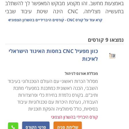
באמצעות מחשב. זהו מקצוע מבוקש המאפשר לך להשתלב
בתעשייה מצליחה. CNC
הינה שיטת עיבוד שבבי
ממוחשבת אשר מאפשרת לבצע כרסום, חריטה, כיפוף
קרא עוד על
קורס CNC - קורסים היברידיים בהשרון הצפוני
וקידוח באופן מדויק. העיבוד הממוחשב מאפשר ליצור צורות
מיוחדות אשר יצירתן באופן ידני דורשת מומחיות רבה, או אף
נמצאו 9 קורסים
בלתי אפשרית כלל. בנוסף מאפשר ה-
CNC
לייצר אלפי
כוון מפעיל CNC בחסות האיגוד הישראלי
יחידות ללא השגחה, כאשר איכות החלקים המיוצרים נבדקת
לאיכות
באופן אוטומטי באמצעות חיישני לייזר
.
מכללת אורנס לניהול
מסלול הכרות ראשוני עם העולם הטכנולוגי בעיבוד
למה כדאי ללמוד קורס CNC
השבבי, הכנה ראשונית כמתכנת במפעלי מתכת
מכונות CNC מאפשרות לבצע בקלות, במהירות וברמת דיוק
ותיב"ם. בקורס נלמדת בחירת כלי ופרוצדורות
גבוהה פעולות ייצור שדרשו בעבר תכנון ועבודה במשך
העבודה, נערכת היכרות עם טכנולוגיות עיבוד
שעות, ונשאו תוצאות ברמת דיוק נמוכה עד בינונית. קחו
בסיסיות, כולל סימולציה והפקת תוכניות
כדוגמא הליך של קדיחת בורות, קרי הליך אשר במסגרתו
קורס היברידי בהשרון הצפוני
אדם מפעיל באופן ידני מקדחה מיוחדת שנועדה לחצוב
שליחת פניה
פרטי הקורס
