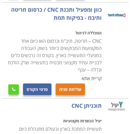
במטרה להעשיר את ידיעותיהם בתחום, ולהשלים את הידע
כוון ומפעיל ותכנת CNC / כרסום חריטה
הנדרש להם על מנת להפעיל מכונות במסגרת עבודתם.
ותיבמ - בפיקוח תמת
המכללה לניהול
CNC – חריטה, תיב"מ וכרסום הוא כיום אחד
המקצועות המבוקשים ביותר בשוק העבודה
במפעלי התעשייה בארץ. בקורס זה נרכשים כלים
לבניית עתיד מקצועי מבטיח בתעשייה שרק הולכת
וגדלה – ענף
קריית אתא
שליחת פניה
פרטי הקורס

תוכניתן CNC
יעיל הכשרות מקצועיות
תעשיית המתכת בארץ ובעולם מתנהלת כיום