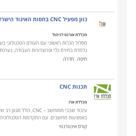
הסטודנטים בתכנון, עיצוב, בניית וחריטת דגמים על מ
אל שוק העבודה ולממש את הידע שספגו במהלך הקורס
כוון מפעיל CNC בחסות האיגוד הישראלי לאיכות
למי מתאימים הלימודים
מכללת אורנס לניהול
הלימודים בקורס CNC נחלקים לשתי ר
מסלול הכרות ראשוני עם העולם הטכנולוגי בע
העושים את צעדיהם הראשונים בעולם העיבוד השבבי, 
נלמדת בחירת כלי ופרוצדורות העבודה, נערכת ה
מיועד עבור אנשים המגיעים מהתעשייה עצמה, במטר
חיפה
חדרה
להם על מנת להפעיל מכונות במסגרת עבודתם.
תכנות CNC
מכללת ארז
עיבוד שבבי ממוחשב – 
באמצעות מחשבים. עם התקדמות הטכנולוגיה, 
קורס אינטרנטי