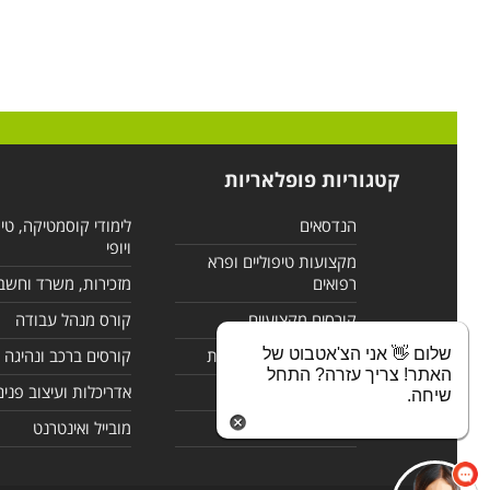
קטגוריות פופלאריות
הנדסאים
לימודי קוסמטיקה, טי
ויופי
מקצועות טיפוליים ופרא
רפואים
מזכירות, משרד וחשב
קורסים מקצועיים
קורס מנהל עבודה
שלום 👋 אני הצ'אטבוט של
לימודי מחשבים ורשתות
קורסים ברכב ונהיגה
האתר! צריך עזרה? התחל
קורסים בניהול
אדריכלות ועיצוב פנים
שיחה.
לימודי שפות
מובייל ואינטרנט