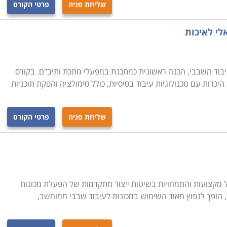
שליחת פניה
פרטי הקורס
כונות אמיתיות על מנת להעניק להם את התחושה והמוכנות לצאת
.
מות מרכזיות: למתחילים ולמתקדמים. הראשון מיועד בעיקר עבור סטודנטים
יבוד השבבי, הכנה ראשונית כמתכנת במפעלי מתכת ותיב"ם. בקורס
ואין להם ניסיון קודם של עבודה בתחום זה. הקורס למתקדמים
יכרות עם טכנולוגיות עיבוד בסיסיות, כולל סימולציה והפקת תוכניות
ה להעשיר את ידיעותיהם בתחום, ולהשלים את הידע הנדרש
שליחת פניה
פרטי הקורס
CNC, כולל מגוון רב של מקצועות והתמחויות בשיטות ייצור מתקדמות של הפעלת מכונות
הופך לנפוץ מאוד השימוש במכונות לעיבוד שבבי ממוחשב,