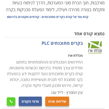
מורכבות, תוך הכרת סוגי המערכות, הדרך לניתוח בעיות
ותקלות בצורה מהירה ויעילה, לימוד הפעלת טכניקות בקרה
שונות ופיקוח על האלמנטים הרבים המרכיבים את המערכת
קרא עוד על
קורס בקרים מתוכנתים - קורסים מקוונים בדרום
הממוחשבת.
נמצא קורס אחד
תהליך בקרה נעשו בעבר באופן ידני, ברמת דיוק פחותה
בקרים מתוכנתים PLC
ותגובה איטית, אשר הקשו על הצורך בשמירת ערכים
קבועים של משתנים כגון לחץ, חום, זרימה, או לחות.
מכללת ארז
ההתפתחויות הטכנולוגיות הביאו לפיתוח תחום הנדסת
החידושים הטכנולוגים וההתפתחויות בתחום
המכשור והבקרה. תחום זה עוסק בתכנון ויישום מערכות
מולידים צורך מתמיד ברכישת הכשרות ומיומנויות.
ממוחשבות לבקרת משתנים כמו ספיקה, טמפרטורה, תנאי
קורס בקרים מתוכנתים נועד להקנות ידע בהפעלת
אקלים, בקרת נוזלים, מערכות הנעה, משקל, אנרגיה
בקר מתוכנת לפי תכנית תעשייתית נתונה, יכולות
ורובוטיקה, איסוף נתונים ומעקב אחרי פעילות המערכת
קריאה, פירוש ותכנון מעגלי פיקוד ובקרה,
כולה.
עין המפרץ - לייד עכו
שליחת פניה
פרטי הקורס

המכשור והבקרה משמשים כיום בתפקיד מרכזי במפעלים