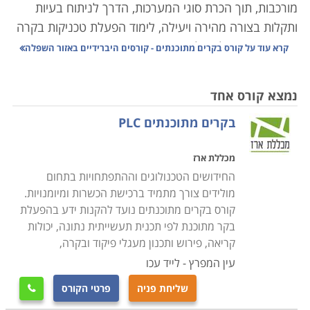
מורכבות, תוך הכרת סוגי המערכות, הדרך לניתוח בעיות
ותקלות בצורה מהירה ויעילה, לימוד הפעלת טכניקות בקרה
שונות ופיקוח על האלמנטים הרבים המרכיבים את המערכת
קרא עוד על
קורס בקרים מתוכנתים - קורסים היברידיים באזור השפלה
הממוחשבת.
נמצא קורס אחד
תהליך בקרה נעשו בעבר באופן ידני, ברמת דיוק פחותה
בקרים מתוכנתים PLC
ותגובה איטית, אשר הקשו על הצורך בשמירת ערכים
קבועים של משתנים כגון לחץ, חום, זרימה, או לחות.
מכללת ארז
ההתפתחויות הטכנולוגיות הביאו לפיתוח תחום הנדסת
החידושים הטכנולוגים וההתפתחויות בתחום
המכשור והבקרה. תחום זה עוסק בתכנון ויישום מערכות
מולידים צורך מתמיד ברכישת הכשרות ומיומנויות.
ממוחשבות לבקרת משתנים כמו ספיקה, טמפרטורה, תנאי
קורס בקרים מתוכנתים נועד להקנות ידע בהפעלת
אקלים, בקרת נוזלים, מערכות הנעה, משקל, אנרגיה
בקר מתוכנת לפי תכנית תעשייתית נתונה, יכולות
ורובוטיקה, איסוף נתונים ומעקב אחרי פעילות המערכת
קריאה, פירוש ותכנון מעגלי פיקוד ובקרה,
כולה.
עין המפרץ - לייד עכו
שליחת פניה
פרטי הקורס

המכשור והבקרה משמשים כיום בתפקיד מרכזי במפעלים