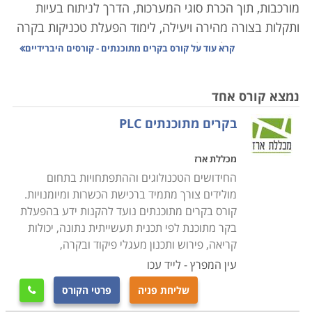
מורכבות, תוך הכרת סוגי המערכות, הדרך לניתוח בעיות
ותקלות בצורה מהירה ויעילה, לימוד הפעלת טכניקות בקרה
שונות ופיקוח על האלמנטים הרבים המרכיבים את המערכת
קרא עוד על
קורס בקרים מתוכנתים - קורסים היברידיים
הממוחשבת.
נמצא קורס אחד
תהליך בקרה נעשו בעבר באופן ידני, ברמת דיוק פחותה
בקרים מתוכנתים PLC
ותגובה איטית, אשר הקשו על הצורך בשמירת ערכים
קבועים של משתנים כגון לחץ, חום, זרימה, או לחות.
מכללת ארז
ההתפתחויות הטכנולוגיות הביאו לפיתוח תחום הנדסת
החידושים הטכנולוגים וההתפתחויות בתחום
המכשור והבקרה. תחום זה עוסק בתכנון ויישום מערכות
מולידים צורך מתמיד ברכישת הכשרות ומיומנויות.
ממוחשבות לבקרת משתנים כמו ספיקה, טמפרטורה, תנאי
קורס בקרים מתוכנתים נועד להקנות ידע בהפעלת
אקלים, בקרת נוזלים, מערכות הנעה, משקל, אנרגיה
בקר מתוכנת לפי תכנית תעשייתית נתונה, יכולות
ורובוטיקה, איסוף נתונים ומעקב אחרי פעילות המערכת
קריאה, פירוש ותכנון מעגלי פיקוד ובקרה,
כולה.
עין המפרץ - לייד עכו
שליחת פניה
פרטי הקורס

המכשור והבקרה משמשים כיום בתפקיד מרכזי במפעלים