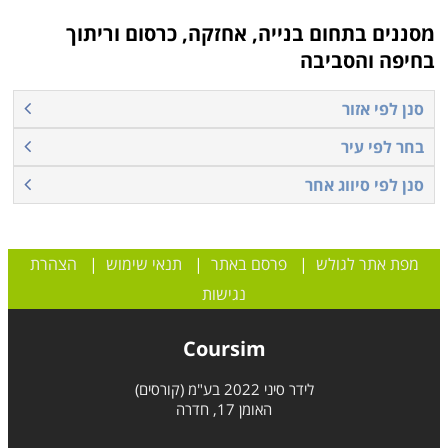
יאפשר לכל אנשי המערכת, הפועלים, המהנדסים, ושאר
אנשי הצוות להגיע לשיתוף פעולה מקסימאלי. קורס ניהול
מסננים בתחום
בנייה, אחזקה, כרסום וריתוך
פרויקטים מעניק את הידע הנדרש לשם ניהול נכון, תוך
בחיפה והסביבה
התחשבות בשיקולי תקציב, זמן, וכוח האדם העומדים לרשות
סנן לפי אזור
הפרויקט בהתאם לתכנית עבודה מסודרת ומאורגנת מראש.
בחר לפי עיר
סנן לפי סיווג אחר
למי מתאימים הלימודים
לימודי ניהול פרויקטים בבניה מתאימים הן למהנדסים והן
לאדריכלים כקורס העשרה וכן למי שמעוניין לרכוש מקצוע
מפת אתר לגולש
|
פרסם באתר
|
תנאי שימוש
|
הצהרת
רווחי דינמי ומרתק וכן להרחיב את אפשרויות התעסוקה.
נגישות
הקורס דורש רקע כלשהו בתחום ומתאים לאלו הרואים
עצמם כבעלי יכולת לפקח, לנהל צוות של אנשים, לעמוד
Coursim
ביעדים ומטרות מוגדרים ולהקפיד על כללי ונהלי בטיחות.
לידר סיני 2022 בע"מ (קורסים)
האומן 17, חדרה
מה לומדים