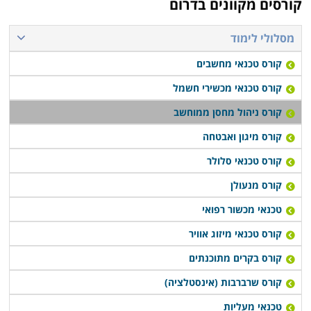
קורסים מקוונים בדרום
להתקדם לעבודה בתחום.
מסלולי לימוד
קורס ניהול מחסן ממוחשב נערך פעם או פעמיים בשבוע,
קורס טכנאי מחשבים
תלוי במוסד הלימודים, כאשר בחלק המקומות תוכלו לקבל
אף שיעורי השלמה במידה ופספסתם את אחד השיעורים או
קורס טכנאי מכשירי חשמל
הדרכה דרך האינטרנט.
קורס ניהול מחסן ממוחשב
קורס מיגון ואבטחה
קורס טכנאי סלולר
קורס מנעולן
טכנאי מכשור רפואי
קורס טכנאי מיזוג אוויר
קורס בקרים מתוכנתים
קורס שרברבות (אינסטלציה)
טכנאי מעליות