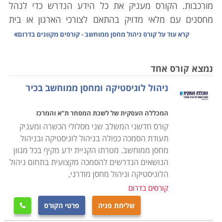
מורכבות. הקורס מעניק את כל הידע הנדרש כדי לנהל
מחסנים עם מלאי מדויק בהתאם לצורכי הארגון או בית
העסק, סחר יבוא ויצוא, מעקב אחר סחורות נכנסות ויוצאות
קרא עוד על
קורס ניהול מחסן ממוחשב - קורסים מקוונים בדרום
ויצירת שיתופי פעולה בין הגורמים השונים במערכת
הלוגיסטית.
נמצא קורס אחד
ניהול לוגיסטיקה ומחסן ממוחשב בכיר
הלימודים בקורס ניהול מחסן הינם מקצועיים ביותר,
במסגרת הקורס יועברו שיעורים במגוון נושאים: מבנה
המכללה העסקית של לשכת המסחר ת"א והמרכז
הארגון, רכישה ומכירה של סחורות, כללי היבוא והיצוא,
קורס חדשני המשלב שני מסלולי הכשרה ומעניק
אחזקת מלאי, ניהול המערך האנושי במחסני החברה, מושגי
תעודת הסמכה כפולה בניהול לוגיסטיקה ובניהול
יסוד מקצועיים בתחום הלוגיסטיקה הארגונית, הכרת סוגי
מחסן ממוחשב. מטרתו הקניית ידע מקיף בכל מגוון
התוכנות השונות לניהול מלאי ועוד נושאים רבים בתחום זה.
הנושאים הנדרשים להסמכה מקצועית בתחום ניהול
הלוגיסטיקה וניהול מחסן מודרני,
הקורס אינו מצריך כל ידע מוקדם ועל כן מתאים הן לחיילים
קורסים בדרום
משוחררים שעסקו באפסנאות בצבא, או לחסרי ניסיון הרוצים
שליחת פניה
פרטי הקורס

להשתלב במערך הלוגיסטי בחברה שכן, מדובר במקצוע