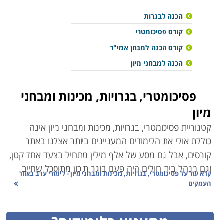
הכנה לבגרות
קורס פסיכומטרי
קורס הכנה למבחן אמי"ר
הכנה למבחני מיון
פסיכומטרי, בגרויות, מכינות ומבחני
מיון
קטגוריית פסיכומטרי, בגרויות, מכינות ומבחני מיון אינה
כוללת אולי את הלימודים המעניינים ביותר אצלנו באתר
קורסים, אבל
גם מסע של אלף מילין מתחיל בצעד אחד קטן,
וגם מנהל בית חולים היה פעם בוגר תיכון מתוסכל שחייב
קרא עוד על
פסיכומטרי, בגרויות, מכינות ומבחני מיון - לימודי ערב באזור
לשפר בגרויות ולהשיג ציון מעולה בפסיכומטרי, כזה שיאפשר
העמקים
לו להשתלב בפקולטה המבוקשת על ידו. למרות פתיחתן של
מכללות פרטיות רבות בארץ, נותרו תחומי לימוד מסויימים