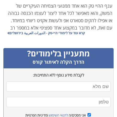
ענף ההיי טק הוא אחד ממנועי הצמיחה העיקריים של
המשק, והוא מאפשר לכל אחד ליצור לעצמו הכנסה גבוהה
או אפילו להקים סטארט אפ ולעשות אקזיט ריווחי במיוחד.
עם זאת, לא מדובר במקצוע אחד ספציפי אלא במספר רב
קרא עוד על
לימודי היי-טק - الدورات العربية בירושלים
של מקצועות המשלימים האחד את השני לכדי ענף אחד
כולל:
מתעניין בלימודים?
קורסי סייבר ואבטחת מידע – אם נדמה את ענף ההיי-טק
לצה"ל, הרי שענף הסייבר הוא קורס הטייס. הצורך של
הדרך הקלה לאיתור קורס
חברות וארגונים לאבטח את המידע ואת מערכות המחשוב
לקבלת מידע נוסף ללא התחייבות:
שלהם, מחייב אותם להעסיק אנשי אבטחת מידע איכותיים
ומקצועיים. זהו תחום בו עליכם להמשיך וללמוד כל הזמן
מפני שגם ההאקרים משתפרים, וההגנה של היום לא
תספיק מחר.
הנדסאים – בין אם מדובר בהנדסאי אלקטרוניקה, הנדסאי
אני מסכים/ה
לתנאי השימוש
ומדיניות הפרטיות