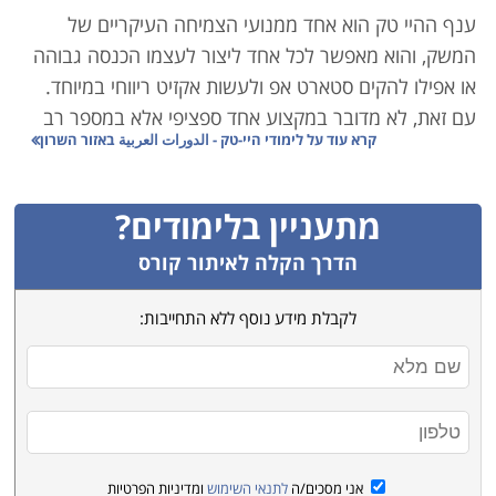
ענף ההיי טק הוא אחד ממנועי הצמיחה העיקריים של
המשק, והוא מאפשר לכל אחד ליצור לעצמו הכנסה גבוהה
או אפילו להקים סטארט אפ ולעשות אקזיט ריווחי במיוחד.
עם זאת, לא מדובר במקצוע אחד ספציפי אלא במספר רב
קרא עוד על
לימודי היי-טק - الدورات العربية באזור השרון
של מקצועות המשלימים האחד את השני לכדי ענף אחד
כולל:
מתעניין בלימודים?
קורסי סייבר ואבטחת מידע – אם נדמה את ענף ההיי-טק
לצה"ל, הרי שענף הסייבר הוא קורס הטייס. הצורך של
הדרך הקלה לאיתור קורס
חברות וארגונים לאבטח את המידע ואת מערכות המחשוב
לקבלת מידע נוסף ללא התחייבות:
שלהם, מחייב אותם להעסיק אנשי אבטחת מידע איכותיים
ומקצועיים. זהו תחום בו עליכם להמשיך וללמוד כל הזמן
מפני שגם ההאקרים משתפרים, וההגנה של היום לא
תספיק מחר.
הנדסאים – בין אם מדובר בהנדסאי אלקטרוניקה, הנדסאי
אני מסכים/ה
לתנאי השימוש
ומדיניות הפרטיות