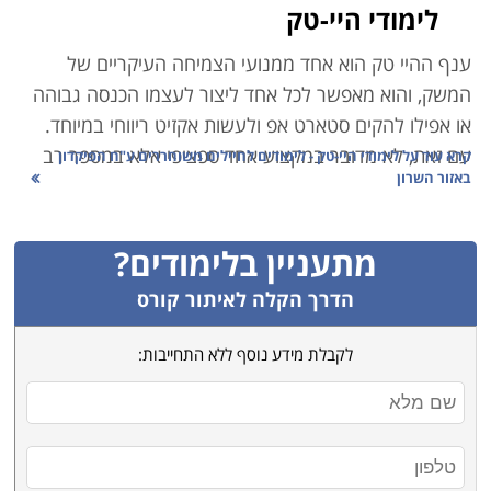
לימודי היי-טק
ענף ההיי טק הוא אחד ממנועי הצמיחה העיקריים של
המשק, והוא מאפשר לכל אחד ליצור לעצמו הכנסה גבוהה
או אפילו להקים סטארט אפ ולעשות אקזיט ריווחי במיוחד.
עם זאת, לא מדובר במקצוע אחד ספציפי אלא במספר רב
קרא עוד על
לימודי היי-טק - לימודים לחיילים משוחררים ע"ח הפיקדון
באזור השרון
של מקצועות המשלימים האחד את השני לכדי ענף אחד
כולל:
מתעניין בלימודים?
קורסי סייבר ואבטחת מידע – אם נדמה את ענף ההיי-טק
לצה"ל, הרי שענף הסייבר הוא קורס הטייס. הצורך של
הדרך הקלה לאיתור קורס
חברות וארגונים לאבטח את המידע ואת מערכות המחשוב
לקבלת מידע נוסף ללא התחייבות:
שלהם, מחייב אותם להעסיק אנשי אבטחת מידע איכותיים
ומקצועיים. זהו תחום בו עליכם להמשיך וללמוד כל הזמן
מפני שגם ההאקרים משתפרים, וההגנה של היום לא
תספיק מחר.