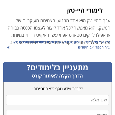
לימודי היי-טק
ענף ההיי טק הוא אחד ממנועי הצמיחה העיקריים של
המשק, והוא מאפשר לכל אחד ליצור לעצמו הכנסה גבוהה
או אפילו להקים סטארט אפ ולעשות אקזיט ריווחי במיוחד.
עם זאת, לא מדובר במקצוע אחד ספציפי אלא במספר רב
קרא עוד על
לימודי היי-טק שנה ראשונה חינם לחיילים משוחררים (לא
ע"ח הפקדון) בירושלים
של מקצועות המשלימים האחד את השני לכדי ענף אחד
כולל:
מתעניין בלימודים?
קורסי סייבר ואבטחת מידע – אם נדמה את ענף ההיי-טק
לצה"ל, הרי שענף הסייבר הוא קורס הטייס. הצורך של
הדרך הקלה לאיתור קורס
חברות וארגונים לאבטח את המידע ואת מערכות המחשוב
לקבלת מידע נוסף ללא התחייבות:
שלהם, מחייב אותם להעסיק אנשי אבטחת מידע איכותיים
ומקצועיים. זהו תחום בו עליכם להמשיך וללמוד כל הזמן
מפני שגם ההאקרים משתפרים, וההגנה של היום לא
תספיק מחר.