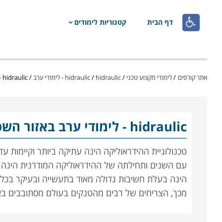

דף הבית
קטגוריות לימודים
אתר קורסים
/
לימודי מקצוע טכני
/
hidraulic - לימודי ערב
/
hidraulic
/
hidraulic - לימודי ערב באזור השפלה
hidraulic
- לימודי ערב באזור הש
טכנולוגיית ההידראוליקה הינה עתיקה ביותר וקיימות ע
הינה בעלת חשיבות גדולה מאוד בתעשייה ובעיקר בכלים 
מכך, הצריחים של רבים מהטנקים בעולם מסתובבים באמ
שימוש במערכת של צינורות אשר כוללים נוזל שבאמצעות 
הידראוליקה משמשת בתעשיות שונות ביניהן בתעשיית ה