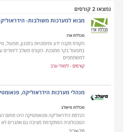
נמצאו 2 קורסים
בדרך כלל נלמדת ההידראוליקה בצוותא עם פנאומטיקה
מבוא למערכות משולבות- הידראוליקה
דחוס, בדרך כלל אוויר. היתרון שבהפעלת מכונות באמצעות
מאוד לשימוש, שכן דליפת אוויר אינה גורמת לנזק, וזאת ב
מכללת ארז
הקורס מקנה ידע ומיומנויות בתכנון, תפעול, טי
מה לומדים
?
בתפעול בקר מתוכנת. הקורס משלב לימודים ע
קורסי הידראוליקה ו
פנאומטיקה
כוללים את יסודות ההיד
למשתתפים
אלקטרו-הידראוליות
, מערכות הידרו-פנאומטיות, שסתומי
קורסים - לימודי ערב
מדחסים
,
מערכות הספקת אוויר: תכנון, בחירה ותחזוקה
,
כמה זמן
?
מנהלי מערכות הידראוליקה, פנאומטי
טווח הזמן שבו אורכים קורסי הידראוליקה משתנה מקור
שבועות, ואילו הקורסים המקצועיים יותר אורכים כשמו
מכללת מישלב
כאשר יש שני מפגשים כל שבוע.
הנדסת הידראוליקה ופנאומטיקה הינו תחום המת
הטכנולוגיה המתקדמת מציבה גם אתגרים לא מ
הסמכה ותעודה
תל-אביב