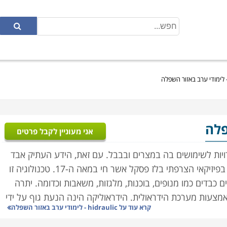
פלה
אני מעוניין לקבל פרטים
דויות לשימושים בה במצרים ובבבל. עם זאת, הידע העתיק אבד
עם השנים ותחילתה של ההידראוליקה המודרנית הינה בפיזיקאי הצרפתי בלז פסקל אשר חי במאה ה-17. טכנולוגיה זו
כבדים כמו מנופים, בוכנות, מלגזות, משאבות וכדומה. יתרה
צעות מערכת הידראולית. הידראוליקה הינה הנעת גוף על ידי
קרא עוד על
hidraulic - לימודי ערב באזור השפלה
דחיסתו או אי דחיסתו יוצרים כוח המניע את הגוף.
בניין, המתכת, פלסטיקה, תשתיות, חקלאות ועוד.