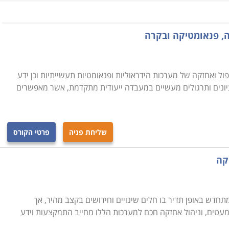
 שהיא טכנולוגיה להפעלה מכנית של מכונות באמצעות גז
, פנאומטיקה ובקרה
 אוויר נובע מכך שהאוויר הינו זמין, עלותו אפסית והוא בטוח
ניגוד לנוזל הידראולי או לגזים אחרים.
פול ואחזקה של מערכות הידראוליות ופנאומטיות תעשייתיות וכן ידע
יונים ותרגולים מעשיים במעבדה ייעודית מתקדמת, אשר מאפשרים
ראוליקה
, לימודי מערכות הכוח, מדחסים,
מערכות
 סרון - תכנון, בחירה ותחזוקה,
יסודות הבקרה הפנאומטית,
 שסתומי פיקוד פנאומטיים, מעגלי פיקוד פנאומטיים וחותכי אות.
שליחת פניה
פרטי הקורס
קה
ס לקורס, כאשר הקורסים הבסיסיים אורכים בדרך כלל כעשרה
נה חודשים (כאשר לומדים פעם בשבוע) או כארבעה חודשים
חדש באופן תדיר בו חלים שינויים וחידושים בקצב מהיר, אך
עטים, וניהול אחזקה חכם למערכות הללו מחייב התמקצעות וידע