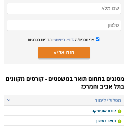
תנאי קבלה:
בשל הביקוש הרב ללימודי תואר במשפטים תנאי הקבלה
גבוהים בהתאם. מכללות רבות מבקשות ממוצע בגרות
העולה על 85 וציון פסיכומטרי העולה על 600. כמו כן,
סטודנטים המבקשים ללמוד לתואר ראשון במשפטים
אני מסכים/ה
לתנאי השימוש
ומדיניות הפרטיות
באוניברסיטה ולשלבו עם חוג אחר, יתבקשו לעמוד בתנאי
הקבלה של שני החוגים, כלומר בתנאי הקבלה של החוג
חזרו אלי
הגבוה מבין השניים. במקרים חריגים תיתכן קבלה גם של
מועמד שאינו עומד בתנאי הקבלה הבסיסיים.
מסננים בתחום
תואר במשפטים - קורסים מקוונים
בתל אביב והמרכז
מסלולי לימוד
קורס אופטיקה
תואר ראשון