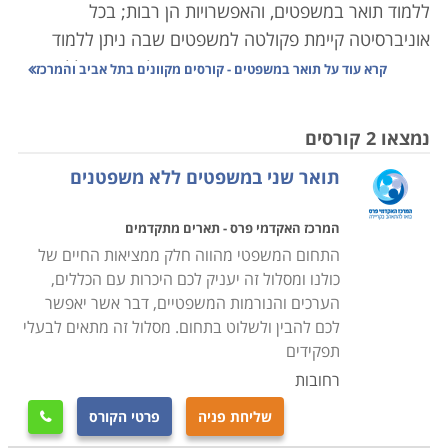
ללמוד תואר במשפטים, והאפשרויות הן רבות; בכל
אוניברסיטה קיימת פקולטה למשפטים שבה ניתן ללמוד
תואר ראשון ושני במשפטים, ובנוסף פועלות גם מכללות
קרא עוד על
תואר במשפטים - קורסים מקוונים בתל אביב והמרכז
ייעודיות ללימודי משפטים בלבד.
נמצאו 2 קורסים
עם סיום לימודי משפטים ניגשים הסטודנטים לסטאז' באחד
תואר שני במשפטים ללא משפטנים
ממשרדי עורכי הדין בארץ, שלאחריו הם נבחנים בבחינות
הלשכה. עורך דין שסיים לימודי תואר ראשון במשפטים אינו
המרכז האקדמי פרס - תארים מתקדמים
יכול לעסוק בעריכת דין ללא בחינות הלשכה, מה שגורם לכך
התחום המשפטי מהווה חלק ממציאות החיים של
שגם אם אדם נכשל בבחינות הלשכה הוא יחזור לגשת
כולנו ומסלול זה יעניק לכם היכרות עם הכללים,
אליהן עד שיעבור כדי להגשים את חלומו ולהפוך לעורך דין
הערכים והנורמות המשפטיים, דבר אשר יאפשר
מן המניין.
לכם להבין ולשלוט בתחום. מסלול זה מתאים לבעלי
בחינות הלשכה מורכבות מבחינה בכתב ומבחינה בעל פה.
תפקידים
הבחינה בכתב היא שמתקיימת ראשונה כאשר רק מועמד
רחובות
שעובר אותה בהצלחה זכאי לגשת לבחינה שבעל פה.
שליחת פניה
פרטי הקורס

בחינת הלשכה בכתב אורכת כשלוש וחצי שעות והיא