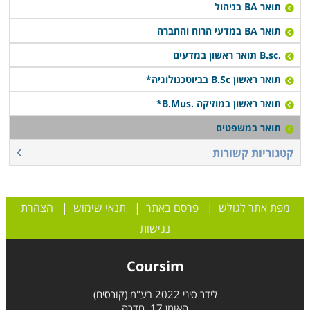
תואר BA בניהול
תואר BA במדעי הרוח והחברה
.B.sc תואר ראשון במדעים
תואר ראשון B.Sc בביוטכנולוגיה*
תואר ראשון במוזיקה .B.Mus*
תואר במשפטים
קטגוריות קשורות
מפת אתר לגולש
|
פרסם באתר
|
תנאי שימוש
|
הצהרת
נגישות
Coursim
לידר סיני 2022 בע"מ (קורסים)
האומן 17, חדרה