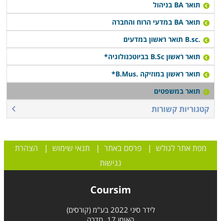
תואר BA בניהול
תואר BA במדעי הרוח והחברה
.B.sc תואר ראשון במדעים
תואר ראשון B.Sc בביוטכנולוגיה*
תואר ראשון במוזיקה .B.Mus*
תואר במשפטים
קטגוריות קשורות
מפת אתר לגולש
|
פרסם באתר
|
תנאי שימוש
|
הצהרת
נגישות
Coursim
לידר סיני 2022 בע"מ (קורסים)
האומן 17, חדרה