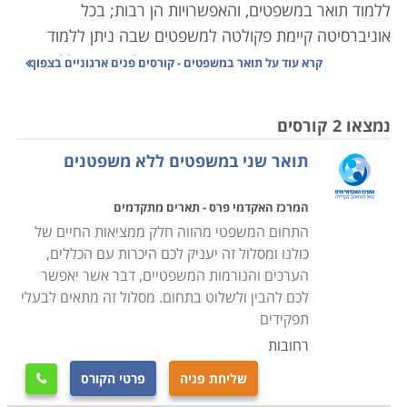
ללמוד תואר במשפטים, והאפשרויות הן רבות; בכל
אוניברסיטה קיימת פקולטה למשפטים שבה ניתן ללמוד
תואר ראשון ושני במשפטים, ובנוסף פועלות גם מכללות
קרא עוד על
תואר במשפטים - קורסים פנים ארגוניים בצפון
ייעודיות ללימודי משפטים בלבד.
נמצאו 2 קורסים
עם סיום לימודי משפטים ניגשים הסטודנטים לסטאז' באחד
תואר שני במשפטים ללא משפטנים
ממשרדי עורכי הדין בארץ, שלאחריו הם נבחנים בבחינות
הלשכה. עורך דין שסיים לימודי תואר ראשון במשפטים אינו
המרכז האקדמי פרס - תארים מתקדמים
יכול לעסוק בעריכת דין ללא בחינות הלשכה, מה שגורם לכך
התחום המשפטי מהווה חלק ממציאות החיים של
שגם אם אדם נכשל בבחינות הלשכה הוא יחזור לגשת
כולנו ומסלול זה יעניק לכם היכרות עם הכללים,
אליהן עד שיעבור כדי להגשים את חלומו ולהפוך לעורך דין
הערכים והנורמות המשפטיים, דבר אשר יאפשר
מן המניין.
לכם להבין ולשלוט בתחום. מסלול זה מתאים לבעלי
בחינות הלשכה מורכבות מבחינה בכתב ומבחינה בעל פה.
תפקידים
הבחינה בכתב היא שמתקיימת ראשונה כאשר רק מועמד
רחובות
שעובר אותה בהצלחה זכאי לגשת לבחינה שבעל פה.
שליחת פניה
פרטי הקורס

בחינת הלשכה בכתב אורכת כשלוש וחצי שעות והיא