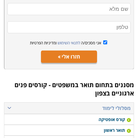
תנאי קבלה:
בשל הביקוש הרב ללימודי תואר במשפטים תנאי הקבלה
גבוהים בהתאם. מכללות רבות מבקשות ממוצע בגרות
העולה על 85 וציון פסיכומטרי העולה על 600. כמו כן,
סטודנטים המבקשים ללמוד לתואר ראשון במשפטים
אני מסכים/ה
לתנאי השימוש
ומדיניות הפרטיות
באוניברסיטה ולשלבו עם חוג אחר, יתבקשו לעמוד בתנאי
הקבלה של שני החוגים, כלומר בתנאי הקבלה של החוג
חזרו אלי
הגבוה מבין השניים. במקרים חריגים תיתכן קבלה גם של
מועמד שאינו עומד בתנאי הקבלה הבסיסיים.
מסננים בתחום
תואר במשפטים - קורסים פנים
ארגוניים בצפון
מסלולי לימוד
קורס אופטיקה
תואר ראשון