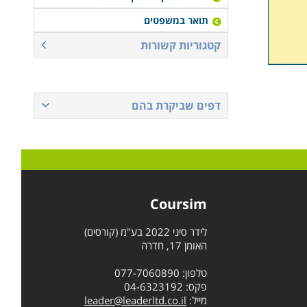
תואר במשפטים
קטגוריות קשורות
דפים שביקרת בהם
Coursim
לידר סיני 2022 בע"מ (קורסים)
האומן 17, חדרה
טלפון: 077-7060890
פקס: 04-6323192
מייל:
leader@leaderltd.co.il