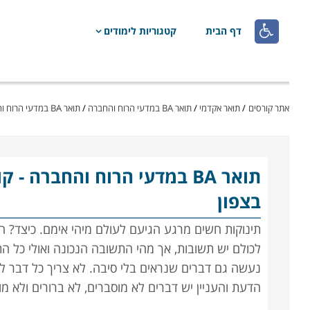

דף הבית
קטגוריות לימודים
אתר קורסים
/
תואר אקדמי
/
תואר BA במדעי הרוח והחברה
/
תואר BA במדעי הרוח והחברה - קורסים פנים ארגוניים
תואר BA במדעי הרוח והחברה
- ק
בצפון
תינוקות חשים מרגע הגיעם לעולם מיהי אימם. כיצד? השא
לכולם יש תשובות, אך מהי התשובה הנכונה ואולי כל ה
נעשה גם דברים שנראים בלי סיבה. לא צריך כל דבר לח
הדעת והעניין יש דברים לא מוסברים, לא ברורים ולא מובנ
הרבה שמוסבר, ידוע, ברור ומדויק.
תואר BA במדעי הרוח והחברה הוא צעד בדרך אל אותה ידיעה.