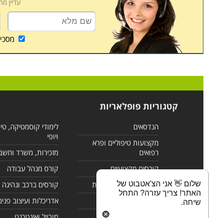
עדיין מ
מסכי
קטגוריות פופלאריות
הנדסאים
לימודי קוסמטיקה, טי
ויופי
מקצועות טיפוליים ופרא
רפואים
מזכירות, משרד וחשב
קורסים מקצועיים
קורס מנהל עבודה
שלום 👋 אני הצ'אטבוט של
לימודי מחשבים ורשתות
קורסים ברכב ונהיגה
האתר! צריך עזרה? התחל
קורסים בניהול
אדריכלות ועיצוב פנים
שיחה.
לימודי שפות
מובייל ואינטרנט