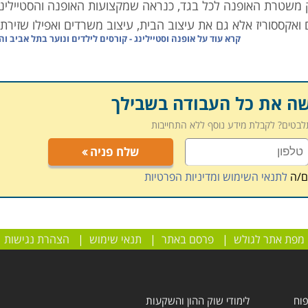
ניק משטרת האופנה לכל בגד, כנראה שמקצועות האופנה והסטיילינ
ם ואקססוריז אלא גם את עיצוב הבית, עיצוב משרדים ואפילו שזירת
קרא עוד על
אופנה וסטיילינג - קורסים לילדים ונוער בתל אביב וה
שה את כל העבודה בשבילך
לות ערב, דרך מעילים, כובעים, מכנסיים, חולצות, בגדי ים ואפיל
גזרות, טכניקות שרטוט ועוד. בוגרות קורס זה יוכלו להשתלב בתע
תלבטים? לקבלת מידע נוסף ללא התחייבות
שלח פניה
ם/ה
לתנאי השימוש ומדיניות הפרטיות
וריז, וגם אלה שיודעים לא תמיד מצליחים לשלב בין מה שאופנתי
בחוש אופנתי מפותח וביכולת למצוא עבור לקוחותיהם את הבגד
מפת אתר לגולש
|
פרסם באתר
|
תנאי שימוש
|
הצהרת נגישות
ירוע גדול עומד מעצב אירועים אשר חשב על כל פרט, החל בכיבוד
פוח
לימודי שוק ההון והשקעות